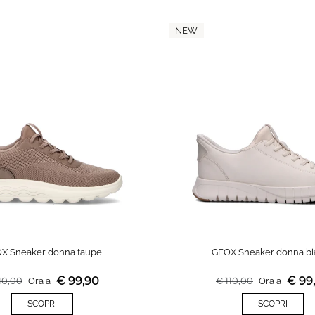
NEW
X Sneaker donna taupe
GEOX Sneaker donna bi
€
99,90
€
99
10,00
Ora a
€
110,00
Ora a
SCOPRI
SCOPRI