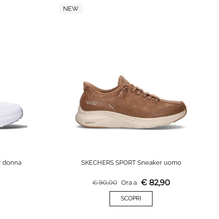
NEW
 donna
SKECHERS SPORT Sneaker uomo
€
82,90
€
90,00
Ora a
SCOPRI