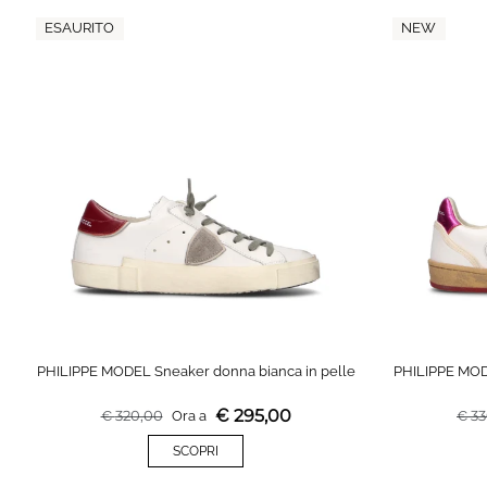
ESAURITO
NEW
PHILIPPE MODEL Sneaker donna bianca in pelle
PHILIPPE MOD
€
295,00
€
320,00
Ora a
€
33
SCOPRI