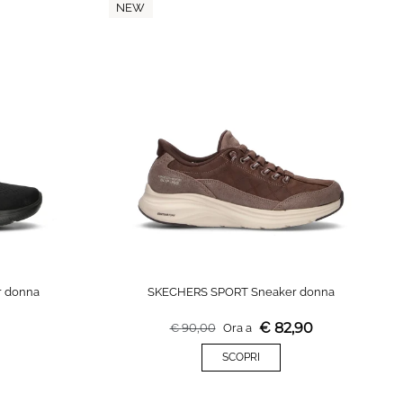
NEW
 donna
SKECHERS SPORT Sneaker donna
€
82,90
€
90,00
Ora a
SCOPRI