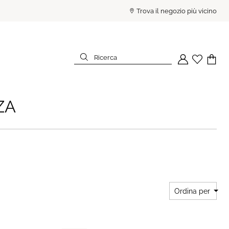
PAGA IN 3 RATE SENZA INTE
Trova il negozio più vicino
Ricerca
Il tuo account
Wishlist
Il tuo c
Ricerca
ZA
Ordina per