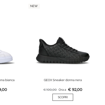
NEW
na bianca
GEOX Sneaker donna nera
9,00
€
92,00
€
100,00
Ora a
SCOPRI