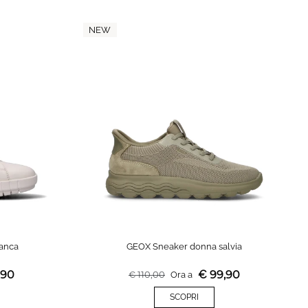
NEW
anca
GEOX Sneaker donna salvia
,90
€
99,90
€
110,00
Ora a
SCOPRI