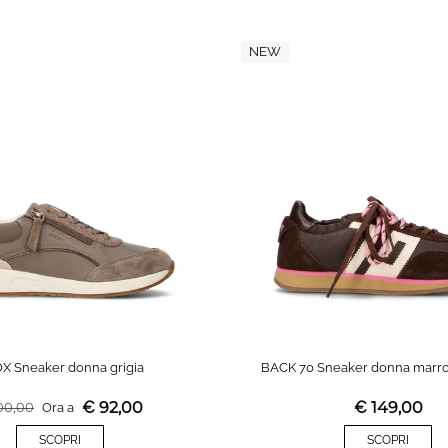
NEW
X Sneaker donna grigia
BACK 70 Sneaker donna marro
€
92,00
€
149,00
00,00
Ora a
SCOPRI
SCOPRI