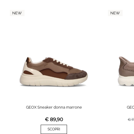
NEW
NEW
GEOX Sneaker donna marrone
GEO
€
89,90
€
1
SCOPRI