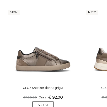
NEW
NEW
GEOX Sneaker donna grigia
GEO
€
92,00
€
100,00
Ora a
€
1
SCOPRI