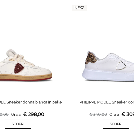
NEW
EL Sneaker donna bianca in pelle
PHILIPPE MODEL Sneaker don
€
298,00
€
30
0,00
Ora a
€
340,00
Ora a
SCOPRI
SCOPRI