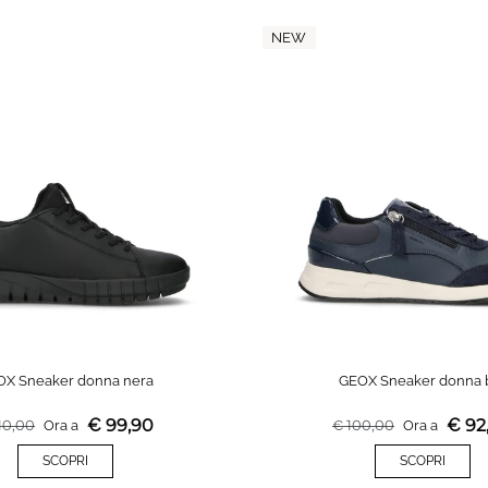
NEW
OX Sneaker donna nera
GEOX Sneaker donna 
€
99,90
€
92
10,00
Ora a
€
100,00
Ora a
SCOPRI
SCOPRI