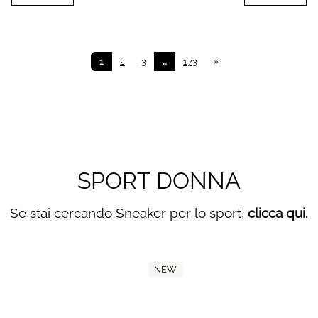
1
2
3
…
173
»
SPORT DONNA
Se stai cercando Sneaker per lo sport,
clicca qui.
NEW