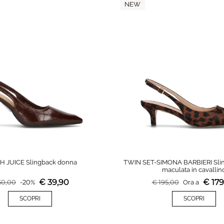
NEW
H JUICE Slingback donna
TWIN SET-SIMONA BARBIERI Sli
maculata in cavallin
€
39,90
€
179
50,00
-
20
%
€
195,00
Ora a
SCOPRI
SCOPRI