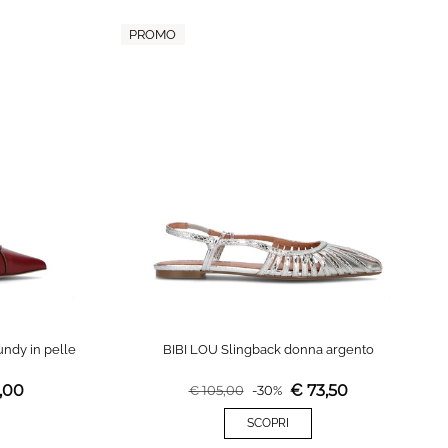
PROMO
ndy in pelle
BIBI LOU Slingback donna argento
,00
€
73,50
€
105,00
-
30
%
SCOPRI