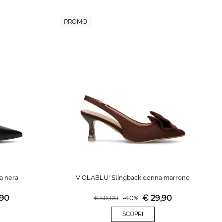
PROMO
a nera
VIOLABLU' Slingback donna marrone
,90
€
29,90
€
50,00
-
40
%
SCOPRI