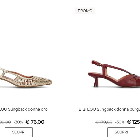
PROMO
 LOU Slingback donna oro
BIBI LOU Slingback donna burgu
€
76,00
€
125
09,00
-
30
%
€
179,00
-
30
%
SCOPRI
SCOPRI