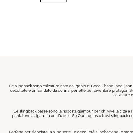
Le slingback sono calzature nate dal genio di Coco Chanel negli anni '
décolleté
e un
sandalo da donna
, perfette per diventare protagonist
calzature c
Le slingback basse sono la risposta glamour per chi vive la città a
pantalone a sigaretta per l'ufficio. Su Quellogiusto trovi slingbac
Perfette per slanciare la silhouette, le décolleté slingback nello stor