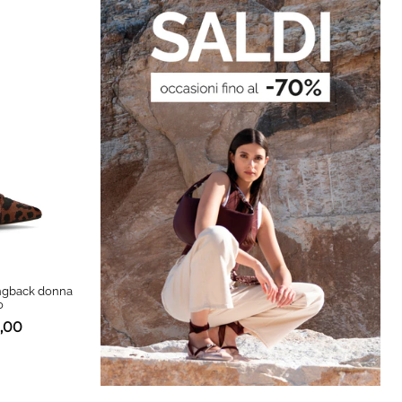
ngback donna
o
,00