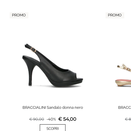
PROMO
PROMO
BRACCIALINI Sandalo donna nero
BRACCI
€
54,00
€
90,00
-
40
%
€
8
SCOPRI