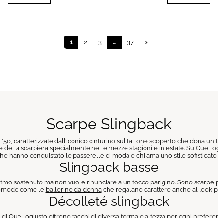
1
2
3
…
37
»
Scarpe Slingback
50, caratterizzate dall’iconico cinturino sul tallone scoperto che dona un 
e della scarpiera specialmente nelle mezze stagioni e in estate. Su Quellogi
he hanno conquistato le passerelle di moda e chi ama uno stile sofisticato
Slingback basse
 ritmo sostenuto ma non vuole rinunciare a un tocco parigino. Sono scarpe 
k comode come le
ballerine da donna
che regalano carattere anche al look pi
Décolleté slingback
e di Quellogiusto offrono tacchi di diversa forma e altezza per ogni preferenz