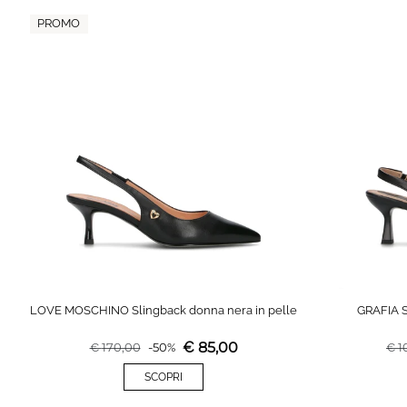
PROMO
LOVE MOSCHINO Slingback donna nera in pelle
GRAFIA S
€
85,00
€
170,00
-
50
%
€
1
SCOPRI