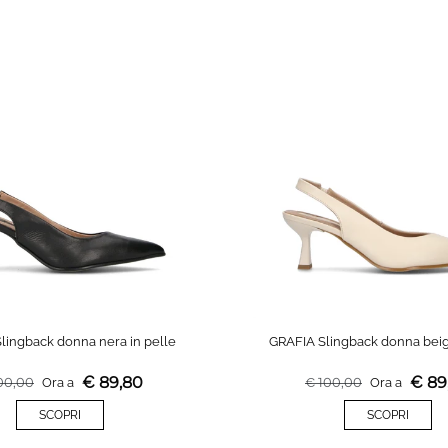
lingback donna nera in pelle
GRAFIA Slingback donna beig
€
89,80
€
89
00,00
Ora a
€
100,00
Ora a
SCOPRI
SCOPRI