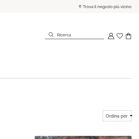
PAGA IN 3 RATE SENZA INTE
Trova il negozio più vicino
Ricerca
Il tuo account
Wishlist
Il tuo c
Ricerca
Ordina per