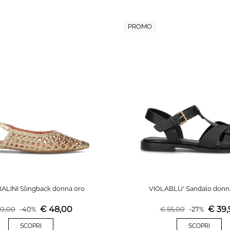
PROMO
ALINI Slingback donna oro
VIOLABLU' Sandalo donn
€
48,00
€
39,
0,00
-
40
%
€
55,00
-
27
%
SCOPRI
SCOPRI