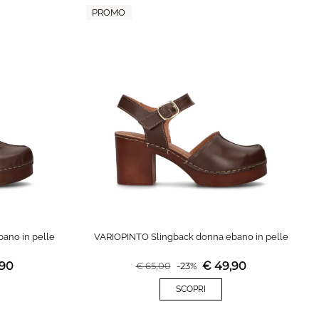
PROMO
ano in pelle
VARIOPINTO Slingback donna ebano in pelle
,90
€
49,90
€
65,00
-
23
%
SCOPRI