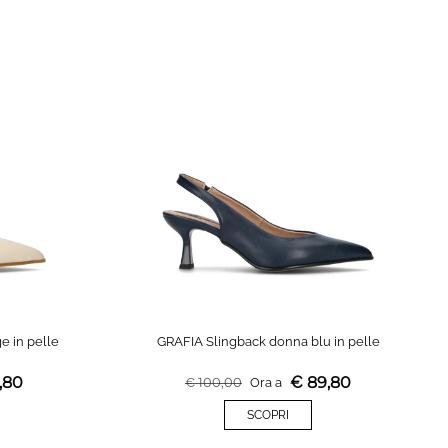
e in pelle
GRAFIA Slingback donna blu in pelle
,80
€
89,80
€
100,00
Ora a
SCOPRI