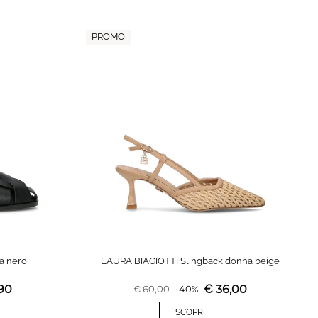
PROMO
a nero
LAURA BIAGIOTTI Slingback donna beige
90
€
36,00
€
60,00
-
40
%
SCOPRI