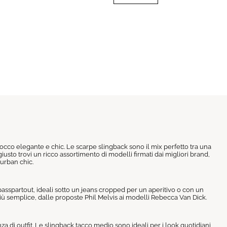
tocco elegante e chic. Le scarpe slingback sono il mix perfetto tra una
usto trovi un ricco assortimento di modelli firmati dai migliori brand,
 urban chic.
passpartout, ideali sotto un jeans cropped per un aperitivo o con un
ù semplice, dalle proposte Phil Melvis ai modelli Rebecca Van Dick.
a di outfit. Le slingback tacco medio sono ideali per i look quotidiani,