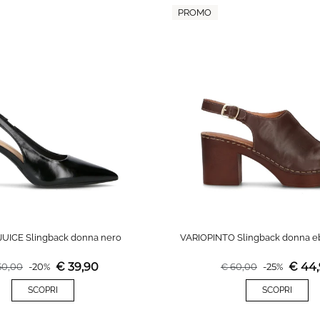
PROMO
UICE Slingback donna nero
VARIOPINTO Slingback donna eb
€
39,90
€
44
50,00
-
20
%
€
60,00
-
25
%
SCOPRI
SCOPRI