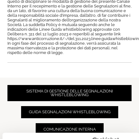
quello di disciplinare le modalità di gestione del presente Canale
Interno per il recepimento e la gestione delle Segnalazioni al fine,
da un lato, di favorire una cultura della buona comunicazione e
della responsabilità sociale d’impresa, dall’altro, di far contribuire i
Segnalanti al miglioramento dell’organizzazione della nostra
Società. La suddetta Policy è mutuata seguendo anche le
indicazioni delle Linee Guida whistleblowing approvate con
Delibera n. 311 del 12 luglio 2023 e reperibili al seguente link
https://www.anticorruzione.it/-/del.311.2023.linee.guida.whistleblowin
In ogni fase del processo di segnalazione, verrà assicurata la
massima riservatezza e la protezione dei dati personali, nel
rispetto delle norme di legge.
SISTEMA DI GESTIONE DELLE SEGNALAZIONI
WHISTLEBLOWING
GUIDA SEGNALAZIONI WHISTLEBLOWING
COMUNICAZIONE INTERNA