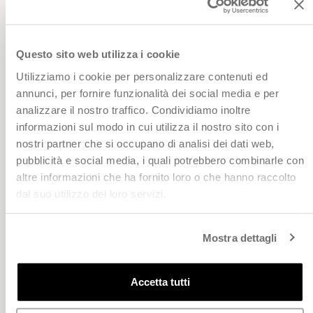
INVIA UNA SEGNALAZIONE
Questo sito web utilizza i cookie
Utilizziamo i cookie per personalizzare contenuti ed
Siamo qui per te
annunci, per fornire funzionalità dei social media e per
Da Lunedì a Venerdì
analizzare il nostro traffico. Condividiamo inoltre
8:00 - 13:00 / 14:00 - 17:00 (festività escluse)
informazioni sul modo in cui utilizza il nostro sito con i
Servizio clienti Online: 049 9344944
nostri partner che si occupano di analisi dei dati web,
Whatsapp
pubblicità e social media, i quali potrebbero combinarle con
altre informazioni che ha fornito loro o che hanno raccolto
Scrivici
dal suo utilizzo dei loro servizi.
Negozi
FAQ – Domande Frequenti
Mostra dettagli
Azienda
Chi siamo
Accetta tutti
Lavora con noi
Fidelity Club