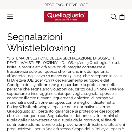
RESO FACILE E VELOCE
Ricerca
Il tuo c
Segnalazioni
Whistleblowing
“SISTEMA DI GESTIONE DELLA SEGNALAZIONE DI SOSPETTI
REATI - WHISTLEBLOWING” – D. LGS.24/2023 Quellogiusto s.r.l.
ispira la propria attività ai valori di integrità,correttezza e
trasparenza ed è per questo che - anche in ottemperanza
alDecreto Legislativo 10 marzo 2023, n. 24, che recepisce in Italia
la Direttiva (UE) 2019/1937 del Parlamento europeo e del
Consiglio del 23 ottobre 2019, riguardante la protezione delle
persone che segnalano violazioni del diritto dell’Unione - intende
supportare e incoraggiare chiunque voglia segnalarepossibili
condotte illecite rilevanti, riguardanti violazioni di normative
nazionali e dell’Unione Europea, come meglio indicate nella
Policy Whistleblowing allegata e nelle normative esterne.
Quellogiusto s.r.l, pertanto, garantisce la protezione dei soggetti
che si espongono con Segnalazioni o denunce sia in termini di
tutela della riservatezza che di tutela dalle ritorsioni, al fine di
contribuire all’emersione e alla prevenzione di rischi e di situazioni
pregiudizievoli per la Società stessa. Scopo della Policy allegata è