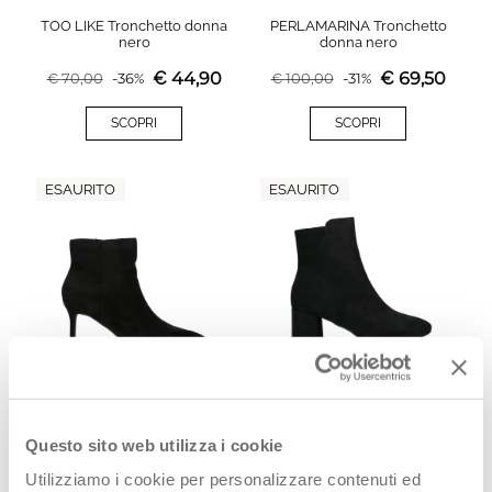
TOO LIKE Tronchetto donna
PERLAMARINA Tronchetto
nero
donna nero
€
44,90
€
69,50
€
70,00
-
36
%
€
100,00
-
31
%
SCOPRI
SCOPRI
ESAURITO
ESAURITO
FRICKY Tronchetto donna
PERLAMARINA Tronchetto
nero
donna nero
Questo sito web utilizza i cookie
€
44,90
€
69,90
€
60,00
-
25
%
€
100,00
-
30
%
Utilizziamo i cookie per personalizzare contenuti ed