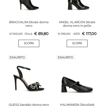
BRACCIALINI Stivale donna
ANGEL ALARCON Stivale
nero
donna nero in pelle
€
89,80
€
117,00
€
100,00
Ora a
€
195,00
-
40
%
SCOPRI
SCOPRI
ESAURITO
ESAURITO
GUESS Sandalo donna nero
HALMANERA Décolleté