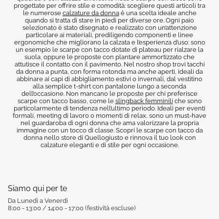
progettate per offrire stile e comodità: scegliere questi articoli tra
le numerose
calzature da donna
è una scelta ideale anche
quando si tratta di stare in piedi per diverse ore. Ogni paio
selezionato è stato disegnato e realizzato con un’attenzione
particolare ai materiali, prediligendo componenti e linee
ergonomiche che migliorano la calzata e l’esperienza d’uso: sono
un esempio le scarpe con tacco dotate di plateau per rialzare la
suola, oppure le proposte con plantare ammortizzato che
attutisce il contatto con il pavimento. Nel nostro shop trovi tacchi
da donna a punta, con forma rotonda ma anche aperti, ideali da
abbinare ai capi di abbigliamento estivi o invernali, dal vestitino
alla semplice t-shirt con pantalone lungo a seconda
dell’occasione. Non mancano le proposte per chi preferisce
scarpe con tacco basso, come le
slingback femminili
che sono
particolarmente di tendenza nell’ultimo periodo. Ideali per eventi
formali, meeting di lavoro o momenti di relax, sono un must-have
nel guardaroba di ogni donna che ama valorizzare la propria
immagine con un tocco di classe. Scopri le scarpe con tacco da
donna nello store di Quellogiusto e rinnova il tuo look con
calzature eleganti e di stile per ogni occasione.
Siamo qui per te
Da Lunedì a Venerdì
8:00 - 13:00 / 14:00 - 17:00 (festività escluse)