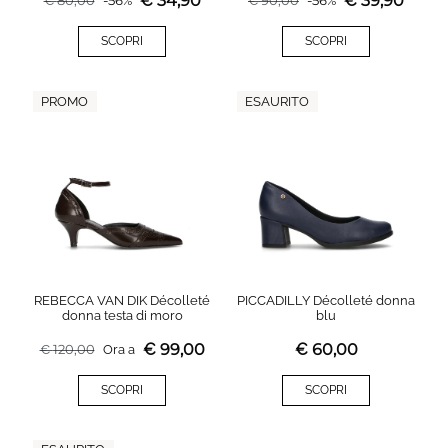
€
34,90
€
39,90
€
80,00
-
56
%
€
90,00
-
56
%
SCOPRI
SCOPRI
PROMO
ESAURITO
REBECCA VAN DIK Décolleté
PICCADILLY Décolleté donna
donna testa di moro
blu
€
99,00
€
60,00
€
120,00
Ora a
SCOPRI
SCOPRI