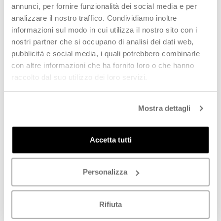
annunci, per fornire funzionalità dei social media e per
SCOPRI
SCOPRI
analizzare il nostro traffico. Condividiamo inoltre
informazioni sul modo in cui utilizza il nostro sito con i
ESAURITO
ESAURITO
nostri partner che si occupano di analisi dei dati web,
pubblicità e social media, i quali potrebbero combinarle
con altre informazioni che ha fornito loro o che hanno
raccolto dal suo utilizzo dei loro servizi.
Mostra dettagli
ANGEL ALARCON Tronchetto
ANGEL ALARCON Tronchetto
Accetta tutti
donna nero in pelle
donna nero in suede
€
89,90
€
89,90
€
155,00
-
42
%
€
150,00
-
40
%
Personalizza
SCOPRI
SCOPRI
Rifiuta
ESAURITO
ESAURITO