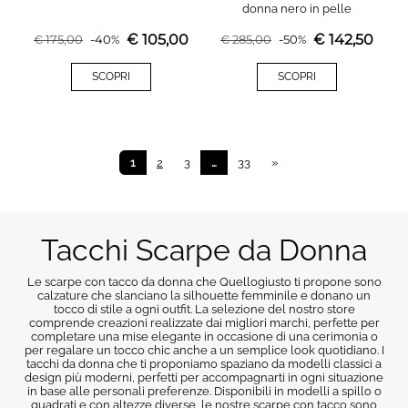
donna nero in pelle
€
105,00
€
142,50
€
175,00
-
40
%
€
285,00
-
50
%
SCOPRI
SCOPRI
1
2
3
…
33
»
Tacchi Scarpe da Donna
Le scarpe con tacco da donna che Quellogiusto ti propone sono
calzature che slanciano la silhouette femminile e donano un
tocco di stile a ogni outfit. La selezione del nostro store
comprende creazioni realizzate dai migliori marchi, perfette per
completare una mise elegante in occasione di una cerimonia o
per regalare un tocco chic anche a un semplice look quotidiano. I
tacchi da donna che ti proponiamo spaziano da modelli classici a
design più moderni, perfetti per accompagnarti in ogni situazione
in base alle personali preferenze. Disponibili in modelli a spillo o
quadrati e con altezze diverse, le nostre scarpe con tacco sono