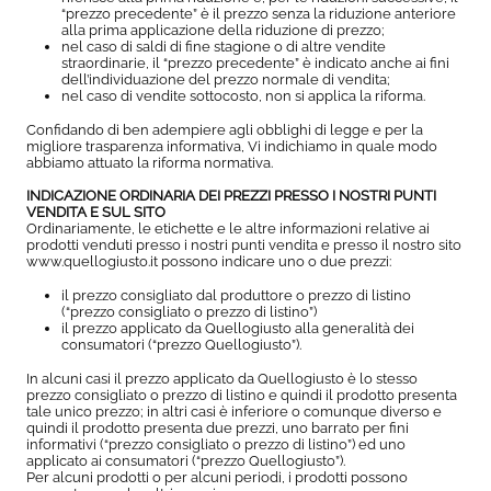
“prezzo precedente” è il prezzo senza la riduzione anteriore
alla prima applicazione della riduzione di prezzo;
nel caso di saldi di fine stagione o di altre vendite
straordinarie, il “prezzo precedente” è indicato anche ai fini
dell’individuazione del prezzo normale di vendita;
nel caso di vendite sottocosto, non si applica la riforma.
Confidando di ben adempiere agli obblighi di legge e per la
migliore trasparenza informativa, Vi indichiamo in quale modo
abbiamo attuato la riforma normativa.
INDICAZIONE ORDINARIA DEI PREZZI PRESSO I NOSTRI PUNTI
VENDITA E SUL SITO
Ordinariamente, le etichette e le altre informazioni relative ai
prodotti venduti presso i nostri punti vendita e presso il nostro sito
www.quellogiusto.it possono indicare uno o due prezzi:
il prezzo consigliato dal produttore o prezzo di listino
(“prezzo consigliato o prezzo di listino”)
il prezzo applicato da Quellogiusto alla generalità dei
consumatori (“prezzo Quellogiusto”).
In alcuni casi il prezzo applicato da Quellogiusto è lo stesso
prezzo consigliato o prezzo di listino e quindi il prodotto presenta
tale unico prezzo; in altri casi è inferiore o comunque diverso e
quindi il prodotto presenta due prezzi, uno barrato per fini
informativi (“prezzo consigliato o prezzo di listino”) ed uno
applicato ai consumatori (“prezzo Quellogiusto”).
Per alcuni prodotti o per alcuni periodi, i prodotti possono