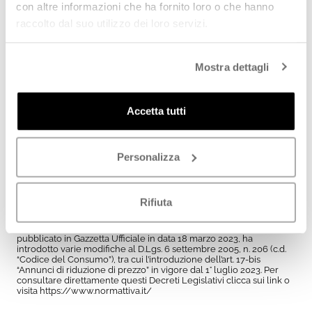
con altre informazioni che ha fornito loro o che hanno
INDICAZIONE DEI PREZZI SUL NOSTRO SITO WEB
raccolto dal suo utilizzo dei loro servizi.
Il nostro sito web presenta decine di migliaia di referenze diverse
e per ciascuna di esse la nostra Società si impegna ad applicare al
meglio la riforma sugli annunci di riduzione di prezzo, in
particolare attraverso l’indicazione del prezzo precedente.
Mostra dettagli
Nonostante tale nostro massimo impegno, viste le dimensioni del
catalogo potrebbero peraltro verificarsi rare discrepanze
nell’indicazione del prezzo: sarà in ogni caso apprezzata la
collaborazione nella segnalazione da parte dei nostri Clienti al
Accetta tutti
fine del nostro pronto intervento.
Per ogni altra informazione o chiarimento, i nostri operatori sono a
Vostra disposizione.
Personalizza
Quellogiusto s.r.l.
La Direzione
Rifiuta
¹
Il Decreto Legislativo 7 marzo 2023, n. 26
(c.d. “Decreto Omnibus”)
pubblicato in Gazzetta Ufficiale in data 18 marzo 2023, ha
introdotto varie modifiche al
D.Lgs. 6 settembre 2005, n. 206
(c.d.
“Codice del Consumo”), tra cui l’introduzione dell’art. 17-bis
“Annunci di riduzione di prezzo” in vigore dal 1° luglio 2023. Per
consultare direttamente questi Decreti Legislativi clicca sui link o
visita
https://www.normattiva.it/