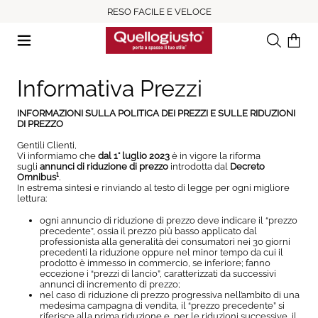
RESO FACILE E VELOCE
Ricerca
Il tuo c
Informativa Prezzi
INFORMAZIONI SULLA POLITICA DEI PREZZI E SULLE RIDUZIONI
DI PREZZO
Gentili Clienti,
Vi informiamo che
dal 1° luglio 2023
è in vigore la riforma
sugli
annunci di riduzione di prezzo
introdotta dal
Decreto
Omnibus¹
.
In estrema sintesi e rinviando al testo di legge per ogni migliore
lettura:
ogni annuncio di riduzione di prezzo deve indicare il “prezzo
precedente”, ossia il prezzo più basso applicato dal
professionista alla generalità dei consumatori nei 30 giorni
precedenti la riduzione oppure nel minor tempo da cui il
prodotto è immesso in commercio, se inferiore; fanno
eccezione i “prezzi di lancio”, caratterizzati da successivi
annunci di incremento di prezzo;
nel caso di riduzione di prezzo progressiva nell’ambito di una
medesima campagna di vendita, il “prezzo precedente” si
riferisce alla prima riduzione e, per le riduzioni successive, il