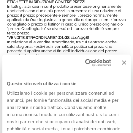
ETICHETTE IN RIDUZIONE CON TRE PREZZI
In tutti gli altri casi in cui il prodotto presentasse originariamente
un’etichetta con due o più prezzi, in presenza di una riduzione di
prezzo il prezzo precedente è sempre il prezzo normalmente
applicato da Quellogiusto alla generalità dei propri clienti (“prezzo
consigliato o prezzo di listino” in caso di unico prezzo originario o
“prezzo Quellogiusto” se diverso) ed il prezzo ridotto è sempre il
terzo prezzo.
“VENDITE STRAORDINARIE” (D.LGS. 114/1998)
In relazione alle vendite straordinarie, tra cui rientrano anche i
saldi stagionali (estivi ed invernali), la politica sui prezzi che
precede si applica anche ai fini dell'individuazione del prezzo
normale di vendita.
RIDUZIONE DI PREZZO PROGRESSIVA SENZA INTERRUZIONI
Nel caso di riduzioni di prezzo progressivamente aumentate
durante una medesima campagna di vendita senza interruzioni, il
prezzo precedente si applica alla prima riduzione di prezzo e, per
le riduzioni successive, il prezzo precedente è il prezzo senza la
riduzione anteriore alla prima applicazione della riduzione di
Questo sito web utilizza i cookie
prezzo.
Utilizziamo i cookie per personalizzare contenuti ed
INFORMAZIONI RELATIVE AL PREZZO CONSIGLIATO O PREZZO DI
annunci, per fornire funzionalità dei social media e per
LISTINO
In alcuni casi, ad esempio nei saldi stagionali, per l’ulteriore
analizzare il nostro traffico. Condividiamo inoltre
massima trasparenza informativa dei Clienti ci riserviamo di
rappresentare anche la percentuale di vantaggio rispetto al
informazioni sul modo in cui utilizza il nostro sito con i
prezzo consigliato o prezzo di listino. In questi casi, il “prezzo
nostri partner che si occupano di analisi dei dati web,
precedente” sarà comunque sempre indicato ed il Cliente dovrà
fare riferimento esclusivamente a quest’ultimo in relazione alla
pubblicità e social media, i quali potrebbero combinarle
disciplina sulle riduzioni di prezzo.