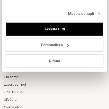
Mostra dettagli
Siamo qui per te
Da Lunedì a Venerdì
8:00 - 13:00 / 14:00 - 17:00 (festività escluse)
Accetta tutti
Servizio clienti Online: 049 9344944
Whatsapp
Personalizza
Scrivici
Negozi
Rifiuta
FAQ – Domande Frequenti
Azienda
Chi siamo
Lavora con noi
Fidelity Club
Gift Card
Codice etico