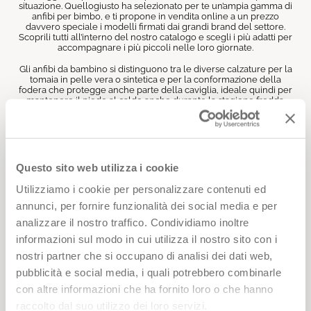
situazione. Quellogiusto ha selezionato per te un’ampia gamma di
anfibi per bimbo, e ti propone in vendita online a un prezzo
davvero speciale i modelli firmati dai grandi brand del settore.
Scoprili tutti all’interno del nostro catalogo e scegli i più adatti per
accompagnare i più piccoli nelle loro giornate.
Gli anfibi da bambino si distinguono tra le diverse calzature per la
tomaia in pelle vera o sintetica e per la conformazione della
fodera che protegge anche parte della caviglia, ideale quindi per
mantenere il piede al caldo anche durante la stagione fredda.
Come i classici
scarponi per bambino
, inoltre, gli anfibi per bimbo
sono dotati di una suola in gomma particolarmente aderente,
perfetta anche durante i momenti di gioco all’aperto. Il catalogo
del nostro store è ricco di anfibi per bambina e bambino caldi e
resistenti, un’ottima scelta insieme ad un paio di
stivali per bambini
per completare il guardaroba invernale con un paio di calzature
Questo sito web utilizza i cookie
di ottima qualità.
Utilizziamo i cookie per personalizzare contenuti ed
Dal punto di vista estetico, questi prodotti si rifanno ai più classici
annunci, per fornire funzionalità dei social media e per
modelli per adulti, oggi molto popolari specialmente tra gli
amanti dello stile glam e rock degli anni ‘80 e ‘90 di cui sono figli.
analizzare il nostro traffico. Condividiamo inoltre
Tra le creazioni che ti proponiamo trovi modelli per ogni
preferenza, dai classici anfibi neri per bambina e bambino del
informazioni sul modo in cui utilizza il nostro sito con i
catalogo DR. Martens
, alle calzature realizzate dai più celebri
nostri partner che si occupano di analisi dei dati web,
marchi come Geox, Canguro e Replay. Scopri tutti i modelli in
vendita online su Quellogiusto, scegli l’offerta delle grandi firme e
pubblicità e social media, i quali potrebbero combinarle
acquista al miglior prezzo un paio di anfibi per bambini resistenti,
con altre informazioni che ha fornito loro o che hanno
cool e confortevoli.
raccolto dal suo utilizzo dei loro servizi.