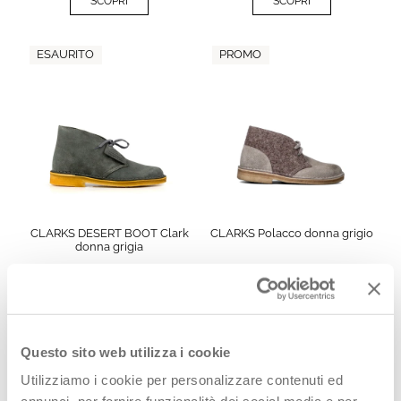
SCOPRI
SCOPRI
ESAURITO
PROMO
CLARKS DESERT BOOT Clark
CLARKS Polacco donna grigio
donna grigia
€
89,90
€
96,00
€
140,00
-
36
%
€
160,00
-
40
%
SCOPRI
SCOPRI
Questo sito web utilizza i cookie
PROMO
ESAURITO
Utilizziamo i cookie per personalizzare contenuti ed