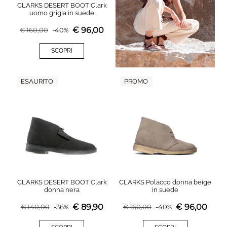
CLARKS DESERT BOOT Clark
uomo grigia in suede
€
96,00
€
160,00
-
40
%
SCOPRI
ESAURITO
PROMO
CLARKS DESERT BOOT Clark
CLARKS Polacco donna beige
donna nera
in suede
€
89,90
€
96,00
€
140,00
-
36
%
€
160,00
-
40
%