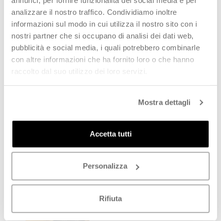
annunci, per fornire funzionalità dei social media e per
analizzare il nostro traffico. Condividiamo inoltre
informazioni sul modo in cui utilizza il nostro sito con i
nostri partner che si occupano di analisi dei dati web,
pubblicità e social media, i quali potrebbero combinarle
con altre informazioni che ha fornito loro o che hanno
raccolto dal suo utilizzo dei loro servizi.
CLARKS Clark donna nero
CLARKS Clark uomo nera
Mostra dettagli
€
119,00
€
96,00
€
199,00
-
40
%
€
160,00
-
40
%
SCOPRI
SCOPRI
Accetta tutti
ESAURITO
Personalizza
Rifiuta