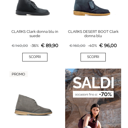
CLARKS Clark donna blu in
CLARKS DESERT BOOT Clark
suede
donna blu
€
89,90
€
96,00
€
140,00
-
36
%
€
160,00
-
40
%
SCOPRI
SCOPRI
PROMO