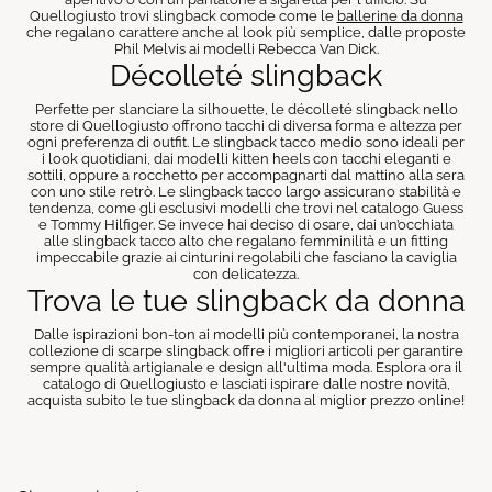
Quellogiusto trovi slingback comode come le
ballerine da donna
che regalano carattere anche al look più semplice, dalle proposte
Phil Melvis ai modelli Rebecca Van Dick.
Décolleté slingback
Perfette per slanciare la silhouette, le décolleté slingback nello
store di Quellogiusto offrono tacchi di diversa forma e altezza per
ogni preferenza di outfit. Le slingback tacco medio sono ideali per
i look quotidiani, dai modelli kitten heels con tacchi eleganti e
sottili, oppure a rocchetto per accompagnarti dal mattino alla sera
con uno stile retrò. Le slingback tacco largo assicurano stabilità e
tendenza, come gli esclusivi modelli che trovi nel catalogo Guess
e Tommy Hilfiger. Se invece hai deciso di osare, dai un’occhiata
alle slingback tacco alto che regalano femminilità e un fitting
impeccabile grazie ai cinturini regolabili che fasciano la caviglia
con delicatezza.
Trova le tue slingback da donna
Dalle ispirazioni bon-ton ai modelli più contemporanei, la nostra
collezione di scarpe slingback offre i migliori articoli per garantire
sempre qualità artigianale e design all'ultima moda. Esplora ora il
catalogo di Quellogiusto e lasciati ispirare dalle nostre novità,
acquista subito le tue slingback da donna al miglior prezzo online!