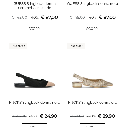
GUESS Slingback donna
GUESS Slingback donna nera
cammello in suede
€
87,00
€
87,00
€
145,00
-
40
%
€
145,00
-
40
%
SCOPRI
SCOPRI
PROMO
PROMO
FRICKY Slingback donna nera
FRICKY Slingback donna oro
€
24,90
€
29,90
€
45,00
-
45
%
€
50,00
-
40
%