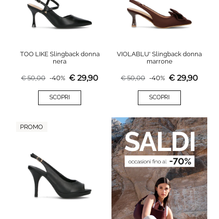
TOO LIKE Slingback donna
VIOLABLU' Slingback donna
nera
marrone
€
29,90
€
29,90
€
50,00
-
40
%
€
50,00
-
40
%
SCOPRI
SCOPRI
PROMO