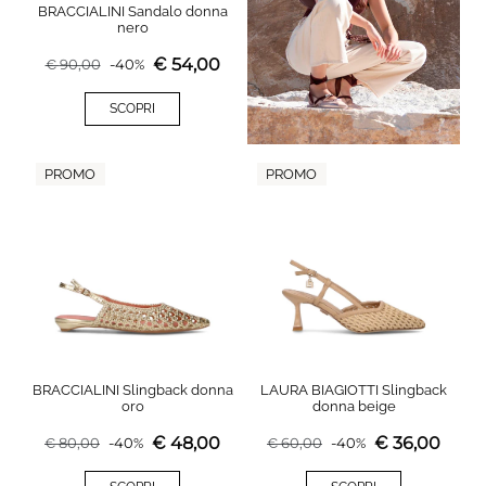
BRACCIALINI Sandalo donna
nero
€
54,00
€
90,00
-
40
%
SCOPRI
PROMO
PROMO
BRACCIALINI Slingback donna
LAURA BIAGIOTTI Slingback
oro
donna beige
€
48,00
€
36,00
€
80,00
-
40
%
€
60,00
-
40
%