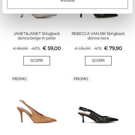
Rifiuta
JANET&JANET Slingback
REBECCA VAN DIK Slingback
donna beige in pelle
donna nera
€
59,00
€
79,90
€
99,00
-
40
%
€
135,00
-
41
%
SCOPRI
SCOPRI
PROMO
PROMO