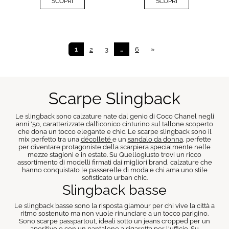
SCOPRI
SCOPRI
1
2
3
…
6
»
Scarpe Slingback
Le slingback sono calzature nate dal genio di Coco Chanel negli
anni '50, caratterizzate dall’iconico cinturino sul tallone scoperto
che dona un tocco elegante e chic. Le scarpe slingback sono il
mix perfetto tra una
décolleté
e un
sandalo da donna
, perfette
per diventare protagoniste della scarpiera specialmente nelle
mezze stagioni e in estate. Su Quellogiusto trovi un ricco
assortimento di modelli firmati dai migliori brand, calzature che
hanno conquistato le passerelle di moda e chi ama uno stile
sofisticato urban chic.
Slingback basse
Le slingback basse sono la risposta glamour per chi vive la città a
ritmo sostenuto ma non vuole rinunciare a un tocco parigino.
Sono scarpe passpartout, ideali sotto un jeans cropped per un
aperitivo o con un pantalone a sigaretta per l'ufficio. Su