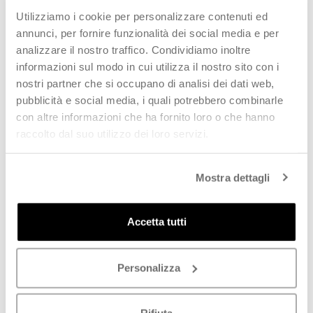
PROMO
PROMO
Utilizziamo i cookie per personalizzare contenuti ed
annunci, per fornire funzionalità dei social media e per
analizzare il nostro traffico. Condividiamo inoltre
informazioni sul modo in cui utilizza il nostro sito con i
nostri partner che si occupano di analisi dei dati web,
pubblicità e social media, i quali potrebbero combinarle
con altre informazioni che ha fornito loro o che hanno
raccolto dal suo utilizzo dei loro servizi.
VIOLABLU' Slingback donna
JANET&JANET Slingback
nera
donna beige in pelle
Mostra dettagli
€
34,90
€
59,00
€
60,00
-
42
%
€
99,00
-
40
%
SCOPRI
SCOPRI
Accetta tutti
PROMO
PROMO
Personalizza