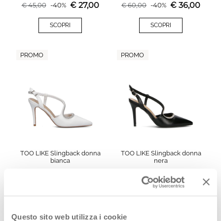
€
27,00
€
36,00
€
45,00
-
40
%
€
60,00
-
40
%
SCOPRI
SCOPRI
PROMO
PROMO
TOO LIKE Slingback donna
TOO LIKE Slingback donna
bianca
nera
€
29,90
€
29,90
€
50,00
-
40
%
€
50,00
-
40
%
SCOPRI
SCOPRI
Questo sito web utilizza i cookie