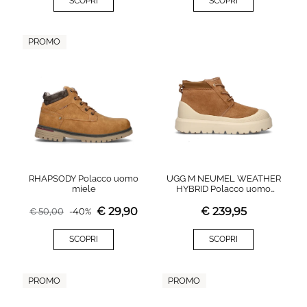
SCOPRI
SCOPRI
PROMO
RHAPSODY Polacco uomo
UGG M NEUMEL WEATHER
miele
HYBRID Polacco uomo
chestnut waterproof
€
29,90
€
239,95
€
50,00
-
40
%
SCOPRI
SCOPRI
PROMO
PROMO