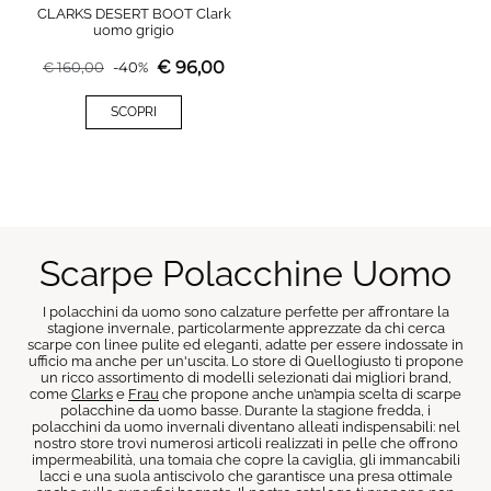
CLARKS DESERT BOOT Clark
uomo grigio
€
96,00
€
160,00
-
40
%
SCOPRI
Scarpe Polacchine Uomo
I polacchini da uomo sono calzature perfette per affrontare la
stagione invernale, particolarmente apprezzate da chi cerca
scarpe con linee pulite ed eleganti, adatte per essere indossate in
ufficio ma anche per un'uscita. Lo store di Quellogiusto ti propone
un ricco assortimento di modelli selezionati dai migliori brand,
come
Clarks
e
Frau
che propone anche un’ampia scelta di scarpe
polacchine da uomo basse. Durante la stagione fredda, i
polacchini da uomo invernali diventano alleati indispensabili: nel
nostro store trovi numerosi articoli realizzati in pelle che offrono
impermeabilità, una tomaia che copre la caviglia, gli immancabili
lacci e una suola antiscivolo che garantisce una presa ottimale