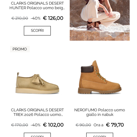
CLARKS ORIGINALS DESERT
HUNTER Polacco uomo beige
in suede
€
126,00
€
210,00
-
40
%
SCOPRI
PROMO
CLARKS ORIGINALS DESERT
NEROFUMO Polacco uomo
TREK 2026 Polacco uomo
giallo in nabuk
beige in suede
€
102,00
€
79,70
€
170,00
-
40
%
€
90,00
Ora a