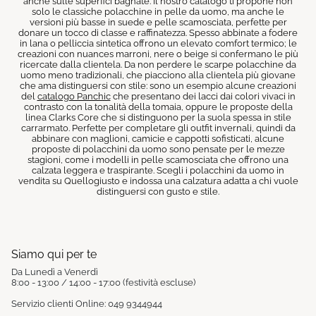
anche sulle superfici bagnate. Il nostro catalogo ti propone non
solo le classiche polacchine in pelle da uomo, ma anche le
versioni più basse in suede e pelle scamosciata, perfette per
donare un tocco di classe e raffinatezza. Spesso abbinate a fodere
in lana o pelliccia sintetica offrono un elevato comfort termico; le
creazioni con nuances marroni, nere o beige si confermano le più
ricercate dalla clientela. Da non perdere le scarpe polacchine da
uomo meno tradizionali, che piacciono alla clientela più giovane
che ama distinguersi con stile: sono un esempio alcune creazioni
del
catalogo Panchic
che presentano dei lacci dai colori vivaci in
contrasto con la tonalità della tomaia, oppure le proposte della
linea Clarks Core che si distinguono per la suola spessa in stile
carrarmato. Perfette per completare gli outfit invernali, quindi da
abbinare con maglioni, camicie e cappotti sofisticati, alcune
proposte di polacchini da uomo sono pensate per le mezze
stagioni, come i modelli in pelle scamosciata che offrono una
calzata leggera e traspirante. Scegli i polacchini da uomo in
vendita su Quellogiusto e indossa una calzatura adatta a chi vuole
distinguersi con gusto e stile.
Siamo qui per te
Da Lunedì a Venerdì
8:00 - 13:00 / 14:00 - 17:00 (festività escluse)
Servizio clienti Online: 049 9344944