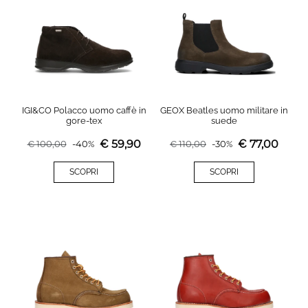
IGI&CO Polacco uomo caffè in
GEOX Beatles uomo militare in
gore-tex
suede
€
59,90
€
77,00
€
100,00
-
40
%
€
110,00
-
30
%
SCOPRI
SCOPRI