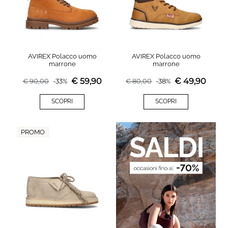
AVIREX Polacco uomo
AVIREX Polacco uomo
marrone
marrone
€
59,90
€
49,90
€
90,00
-
33
%
€
80,00
-
38
%
SCOPRI
SCOPRI
PROMO