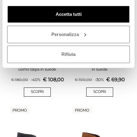
PROMO
PROMO
Accetta tutti
Personalizza
Rifiuta
CLARKS ORIGINALS Polacco
GEOX Polacco uomo marrone
uomo talpa in suede
in suede
€
108,00
€
69,90
€
180,00
-
40
%
€
100,00
-
30
%
SCOPRI
SCOPRI
PROMO
PROMO