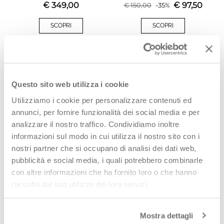
€
349,00
€
97,50
€
150,00
-
35
%
SCOPRI
SCOPRI
PROMO
PROMO
Questo sito web utilizza i cookie
Utilizziamo i cookie per personalizzare contenuti ed
annunci, per fornire funzionalità dei social media e per
analizzare il nostro traffico. Condividiamo inoltre
informazioni sul modo in cui utilizza il nostro sito con i
nostri partner che si occupano di analisi dei dati web,
CLARKS ORIGINALS Polacco
CLARKS ESSENTIALS
pubblicità e social media, i quali potrebbero combinarle
uomo abete in suede
con altre informazioni che ha fornito loro o che hanno
€
114,00
€
96,00
€
190,00
-
40
%
€
160,00
-
40
%
raccolto dal suo utilizzo dei loro servizi.
SCOPRI
SCOPRI
Mostra dettagli