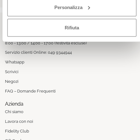
Personalizza
Rifiuta
Siamo qui per te
Da Lunedì a Venerdì
8:00 - 13:00 / 14:00 - 17:00 (festività escluse)
Servizio clienti Online: 049 9344944
Whatsapp
Scrivici
Negozi
FAQ – Domande Frequenti
Azienda
Chi siamo
Lavora con noi
Fidelity Club