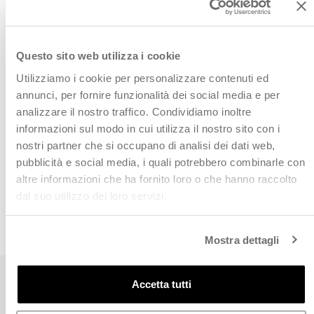
Aggiungi alla wishlist
AGGIUNGI ALLA WISHLIST
Potrebbe piacerti anche:
Questo sito web utilizza i cookie
Utilizziamo i cookie per personalizzare contenuti ed
annunci, per fornire funzionalità dei social media e per
analizzare il nostro traffico. Condividiamo inoltre
Vedi anche:
informazioni sul modo in cui utilizza il nostro sito con i
nostri partner che si occupano di analisi dei dati web,
pubblicità e social media, i quali potrebbero combinarle con
altre informazioni che ha fornito loro o che hanno raccolto
dal suo utilizzo dei loro servizi.
CHI CI HA SCELTO
Leggi le recensioni dei nostri clienti
Mostra dettagli
Accetta tutti