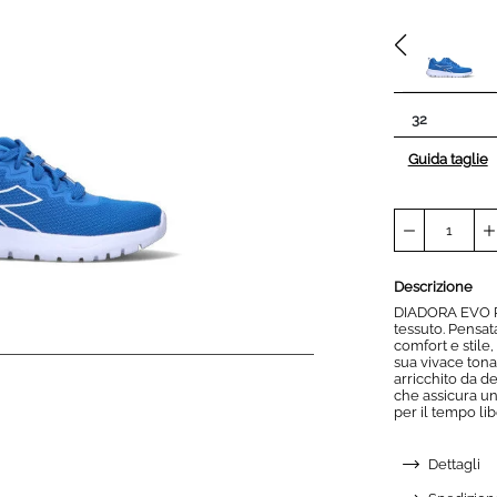
32
Guida taglie
Descrizione
DIADORA EVO R
tessuto. Pensat
comfort e stile,
sua vivace tonal
arricchito da d
che assicura u
per il tempo li
Dettagli