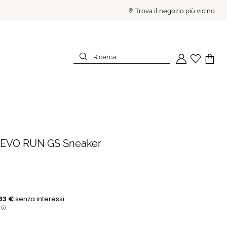
PAGA IN 3 RATE SENZA INTE
Trova il negozio più vicino
Ricerca
Il tuo account
Wishlist
Il tuo c
Ricerca
EVO RUN GS Sneaker