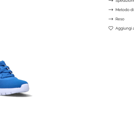
Spedizion
Metodo d
Reso
Aggiungi a
AGGIUN