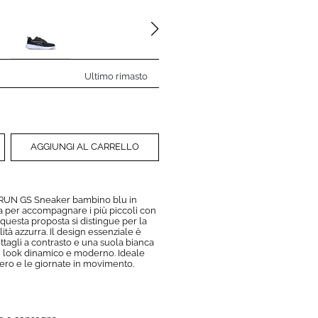
Ultimo rimasto
AGGIUNGI AL CARRELLO
UN GS Sneaker bambino blu in
a per accompagnare i più piccoli con
 questa proposta si distingue per la
ità azzurra. Il design essenziale è
ettagli a contrasto e una suola bianca
n look dinamico e moderno. Ideale
bero e le giornate in movimento.