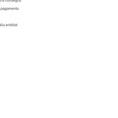
e e consegna
i pagamento
lla wishlist
GI ALLA WISHLIST