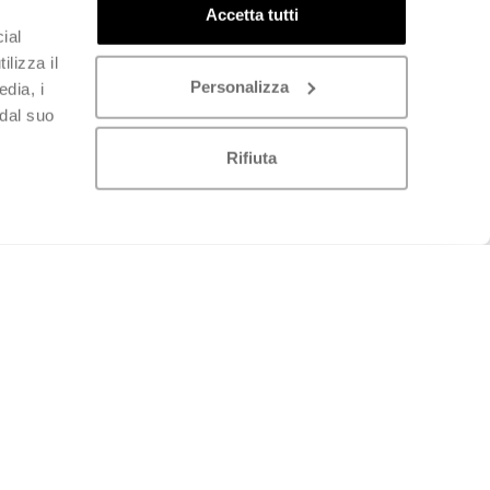
Accetta tutti
ial
ilizza il
Personalizza
edia, i
 dal suo
Rifiuta