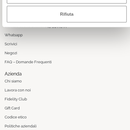
Siamo qui per te
Da Lunedì a Venerdì
Rifiuta
8:00 - 13:00 / 14:00 - 17:00 (festività escluse)
Servizio clienti Online: 049 9344944
Whatsapp
Scrivici
Negozi
FAQ – Domande Frequenti
Azienda
Chi siamo
Lavora con noi
Fidelity Club
Gift Card
Codice etico
Politiche aziendali