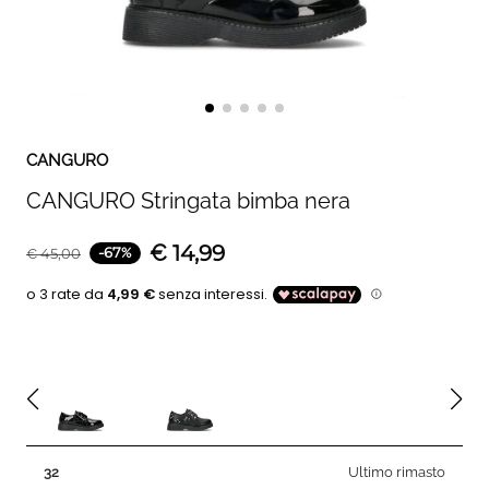
CANGURO
CANGURO Stringata bimba nera
€
14,99
-
67
%
€
45,00
32
Ultimo rimasto