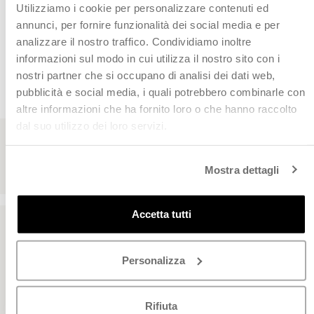
Utilizziamo i cookie per personalizzare contenuti ed
annunci, per fornire funzionalità dei social media e per
analizzare il nostro traffico. Condividiamo inoltre
informazioni sul modo in cui utilizza il nostro sito con i
CHI CI HA SCELTO
nostri partner che si occupano di analisi dei dati web,
Leggi le recensioni dei nostri clienti
pubblicità e social media, i quali potrebbero combinarle con
altre informazioni che ha fornito loro o che hanno raccolto
dal suo utilizzo dei loro servizi.
Mostra dettagli
Accetta tutti
Siamo qui per te
Personalizza
Da Lunedì a Venerdì
8:00 - 13:00 / 14:00 - 17:00 (festività escluse)
Servizio clienti Online: 049 9344944
Rifiuta