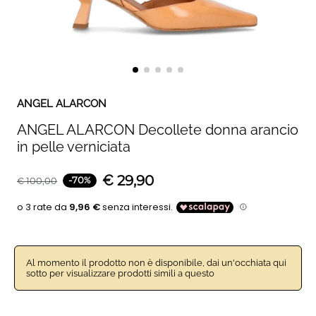
ANGEL ALARCON
ANGEL ALARCON Decollete donna arancio
in pelle verniciata
€
29,90
-
70
%
€
100,00
Al momento il prodotto non è disponibile, dai un'occhiata qui
sotto per visualizzare prodotti simili a questo