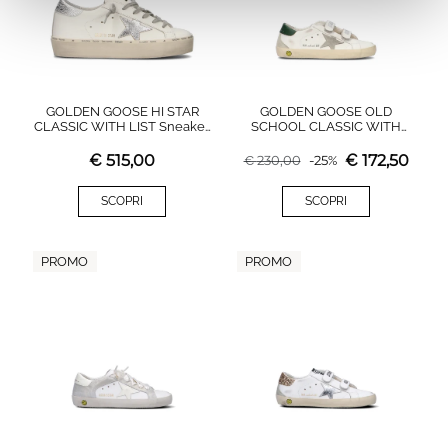
GOLDEN GOOSE HI STAR
GOLDEN GOOSE OLD
CLASSIC WITH LIST Sneaker
SCHOOL CLASSIC WITH
donna bianca in pelle
SPUR Sneaker bimbo bianca
in pelle
€
515,00
€
172,50
€
230,00
-
25
%
SCOPRI
SCOPRI
PROMO
PROMO