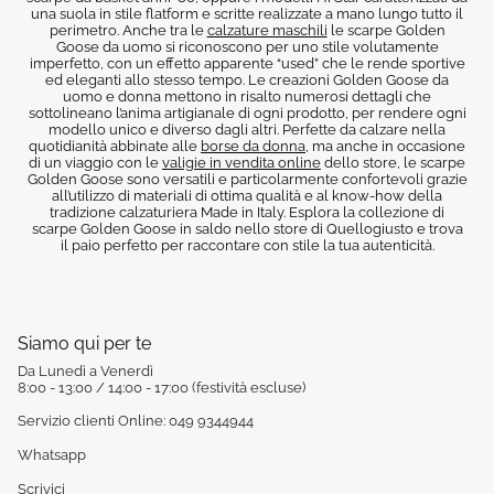
una suola in stile flatform e scritte realizzate a mano lungo tutto il
perimetro. Anche tra le
calzature maschili
le scarpe Golden
Goose da uomo si riconoscono per uno stile volutamente
imperfetto, con un effetto apparente “used” che le rende sportive
ed eleganti allo stesso tempo. Le creazioni Golden Goose da
uomo e donna mettono in risalto numerosi dettagli che
sottolineano l’anima artigianale di ogni prodotto, per rendere ogni
modello unico e diverso dagli altri. Perfette da calzare nella
quotidianità abbinate alle
borse da donna
, ma anche in occasione
di un viaggio con le
valigie in vendita online
dello store, le scarpe
Golden Goose sono versatili e particolarmente confortevoli grazie
all’utilizzo di materiali di ottima qualità e al know-how della
tradizione calzaturiera Made in Italy. Esplora la collezione di
scarpe Golden Goose in saldo nello store di Quellogiusto e trova
il paio perfetto per raccontare con stile la tua autenticità.
Siamo qui per te
Da Lunedì a Venerdì
8:00 - 13:00 / 14:00 - 17:00 (festività escluse)
Servizio clienti Online: 049 9344944
Whatsapp
Scrivici