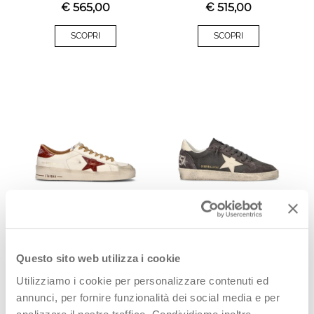
€
565,00
€
515,00
SCOPRI
SCOPRI
GOLDEN GOOSE STARDAN
GOLDEN GOOSE BALL STAR
Sneaker uomo bianca/rossa
Sneaker uomo grigia in pelle
in pelle
€
545,00
€
485,00
Questo sito web utilizza i cookie
Utilizziamo i cookie per personalizzare contenuti ed
SCOPRI
SCOPRI
annunci, per fornire funzionalità dei social media e per
analizzare il nostro traffico. Condividiamo inoltre