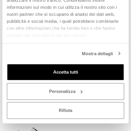
informazioni sul modo in cui utilizza il nostro sito con i
nostri partner che si occupano di analisi dei dati web,
pubblicità e social media, i quali potrebbero combinarle
con altre informazioni che ha fornito loro o che hanno
raccolto dal suo utilizzo dei loro servizi.
Mostra dettagli
GOLDEN GOOSE SUPER-STAR
GOLDEN GOOSE BALL STAR
CLASSIC WITH LIST Sneaker
Sneaker donna bianca
uomo bianca in pelle
Accetta tutti
€
515,00
€
515,00
SCOPRI
SCOPRI
Personalizza
PROMO
Rifiuta