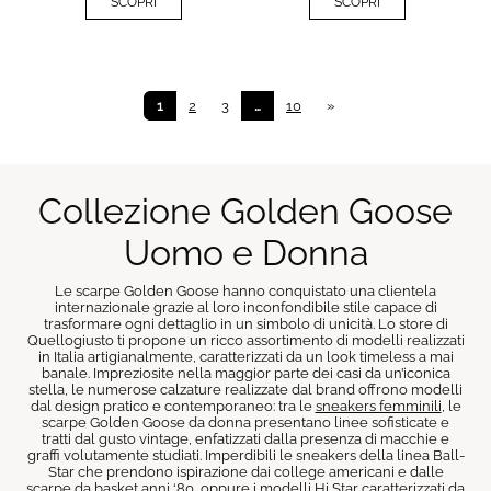
SCOPRI
SCOPRI
1
2
3
…
10
»
Collezione Golden Goose
Uomo e Donna
Le scarpe Golden Goose hanno conquistato una clientela
internazionale grazie al loro inconfondibile stile capace di
trasformare ogni dettaglio in un simbolo di unicità. Lo store di
Quellogiusto ti propone un ricco assortimento di modelli realizzati
in Italia artigianalmente, caratterizzati da un look timeless a mai
banale. Impreziosite nella maggior parte dei casi da un’iconica
stella, le numerose calzature realizzate dal brand offrono modelli
dal design pratico e contemporaneo: tra le
sneakers femminili
, le
scarpe Golden Goose da donna presentano linee sofisticate e
tratti dal gusto vintage, enfatizzati dalla presenza di macchie e
graffi volutamente studiati. Imperdibili le sneakers della linea Ball-
Star che prendono ispirazione dai college americani e dalle
scarpe da basket anni ‘80, oppure i modelli Hi Star caratterizzati da