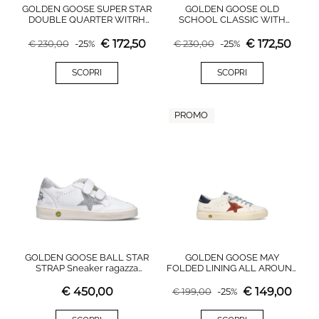
GOLDEN GOOSE SUPER STAR
GOLDEN GOOSE OLD
DOUBLE QUARTER WITRH
SCHOOL CLASSIC WITH
LIST Sneaker bimba bianca in
SPUR Sneaker bimba bianca
pelle
€
172,50
€
172,50
€
230,00
-
25
%
€
230,00
-
25
%
SCOPRI
SCOPRI
PROMO
GOLDEN GOOSE BALL STAR
GOLDEN GOOSE MAY
STRAP Sneaker ragazza
FOLDED LINING ALL AROUND
bianca/argento in pelle
Sneaker bimbo bianca in pelle
€
450,00
€
149,00
€
199,00
-
25
%