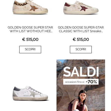
GOLDEN GOOSE SUPER STAR
GOLDEN GOOSE SUPER-STAR
WITH LIST WOTHOUT HEE
CLASSIC WITH LIST Sneaker
Sneaker donna bianca in pelle
uomo bianca/bordeaux in
pelle
€
515,00
€
515,00
SCOPRI
SCOPRI