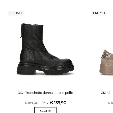
PROMO
PROMO
GIO+ Tronchetto donna nero in pelle
GIO+ Sn
€
139,90
€
189,00
-
26
%
€
1
SCOPRI