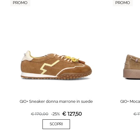
PROMO
PROMO
GIO+ Sneaker donna marrone in suede
GIO+ Moca
€
127,50
€
170,00
-
25
%
€
1
SCOPRI