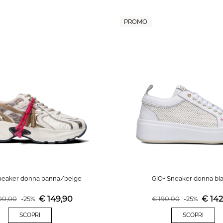
PROMO
neaker donna panna/beige
GIO+ Sneaker donna bi
€
149,90
€
142
00,00
-
25
%
€
190,00
-
25
%
SCOPRI
SCOPRI