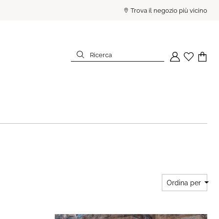
PAGA IN 3 RATE SENZA INTE
Trova il negozio più vicino
Ricerca
Il tuo account
Wishlist
Il tuo c
Ricerca
Ordina per