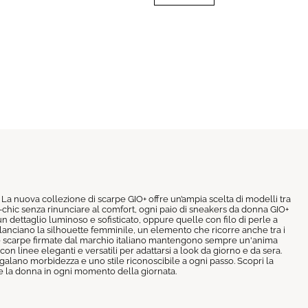
. La nuova collezione di scarpe GIO+ offre un’ampia scelta di modelli tra
ual-chic senza rinunciare al comfort, ogni paio di sneakers da donna GIO+
un dettaglio luminoso e sofisticato, oppure quelle con filo di perle a
slanciano la silhouette femminile, un elemento che ricorre anche tra i
e, le scarpe firmate dal marchio italiano mantengono sempre un'anima
con linee eleganti e versatili per adattarsi a look da giorno e da sera.
egalano morbidezza e uno stile riconoscibile a ogni passo. Scopri la
re la donna in ogni momento della giornata.