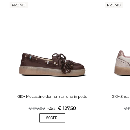
PROMO
PROMO
GIO+ Mocassino donna marrone in pelle
GIO+ Snea
€
127,50
€
170,00
-
25
%
€
1
SCOPRI