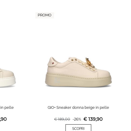
PROMO
in pelle
GIO+ Sneaker donna beige in pelle
,90
€
139,90
€
189,00
-
26
%
SCOPRI