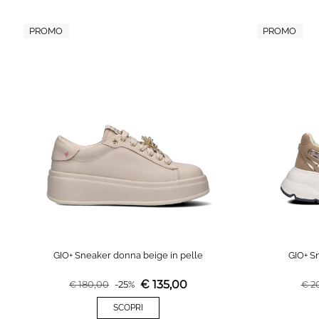
PROMO
PROMO
GIO+ Sneaker donna beige in pelle
GIO+ S
€
135,00
€
180,00
-
25
%
€
2
SCOPRI