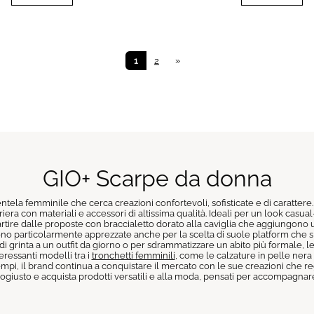
1
2
»
GIO+ Scarpe da donna
ntela femminile che cerca creazioni confortevoli, sofisticate e di carattere
turiera con materiali e accessori di altissima qualità. Ideali per un look cas
a partire dalle proposte con braccialetto dorato alla caviglia che aggiungono 
sono particolarmente apprezzate anche per la scelta di suole platform che 
co di grinta a un outfit da giorno o per sdrammatizzare un abito più formal
eressanti modelli tra i
tronchetti femminili
, come le calzature in pelle nera 
 tempi, il brand continua a conquistare il mercato con le sue creazioni che r
logiusto e acquista prodotti versatili e alla moda, pensati per accompagna