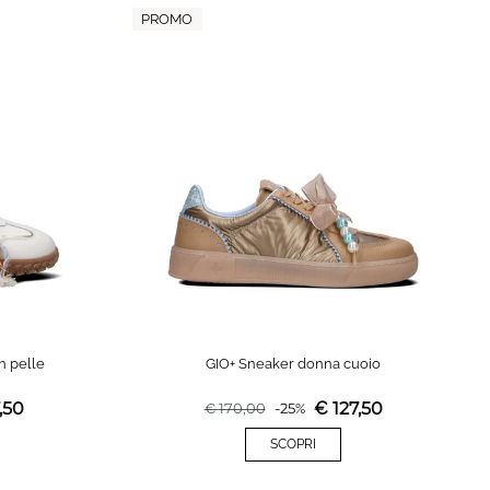
PROMO
n pelle
GIO+ Sneaker donna cuoio
,50
€
127,50
€
170,00
-
25
%
SCOPRI