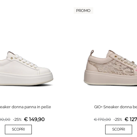
PROMO
eaker donna panna in pelle
GIO+ Sneaker donna b
€
149,90
€
127
00,00
-
25
%
€
170,00
-
25
%
SCOPRI
SCOPRI