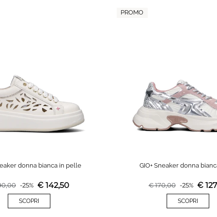
PROMO
eaker donna bianca in pelle
GIO+ Sneaker donna bianc
€
142,50
€
127
90,00
-
25
%
€
170,00
-
25
%
SCOPRI
SCOPRI