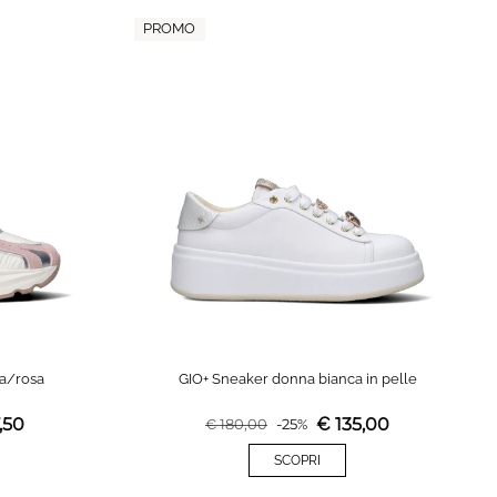
PROMO
a/rosa
GIO+ Sneaker donna bianca in pelle
,50
€
135,00
€
180,00
-
25
%
SCOPRI