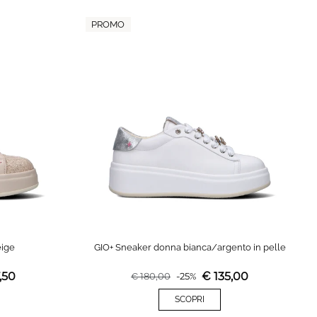
PROMO
eige
GIO+ Sneaker donna bianca/argento in pelle
,50
€
135,00
€
180,00
-
25
%
SCOPRI