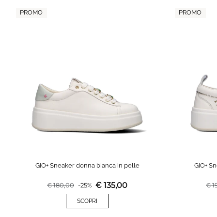
PROMO
PROMO
GIO+ Sneaker donna bianca in pelle
GIO+ Sn
€
135,00
€
180,00
-
25
%
€
1
SCOPRI