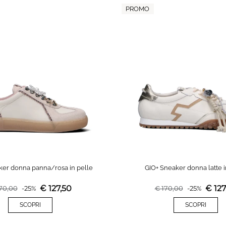
PROMO
ker donna panna/rosa in pelle
GIO+ Sneaker donna latte i
€
127,50
€
127
70,00
-
25
%
€
170,00
-
25
%
SCOPRI
SCOPRI