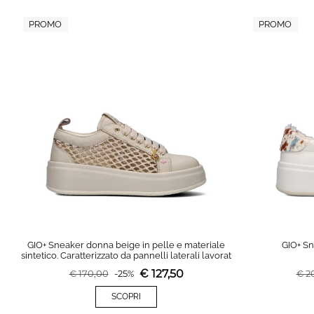
PROMO
PROMO
GIO+ Sneaker donna beige in pelle e materiale
GIO+ Sn
sintetico. Caratterizzato da pannelli laterali lavorat
€
127,50
€
170,00
-
25
%
€
2
SCOPRI