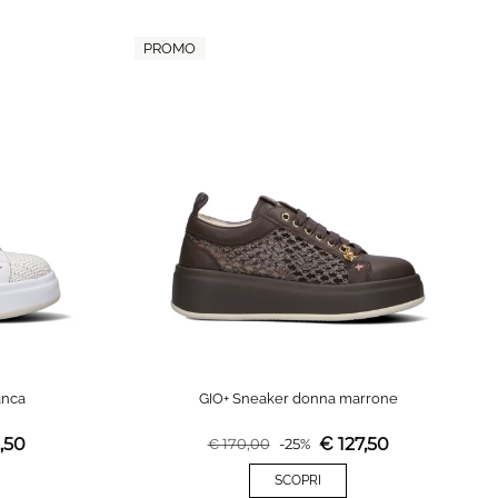
PROMO
anca
GIO+ Sneaker donna marrone
,50
€
127,50
€
170,00
-
25
%
SCOPRI