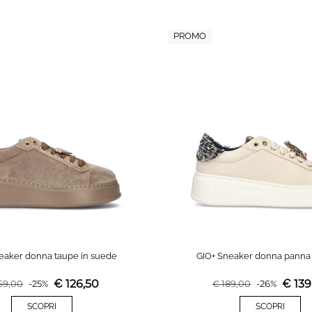
PROMO
eaker donna taupe in suede
GIO+ Sneaker donna panna 
€
126,50
€
139
69,00
-
25
%
€
189,00
-
26
%
SCOPRI
SCOPRI