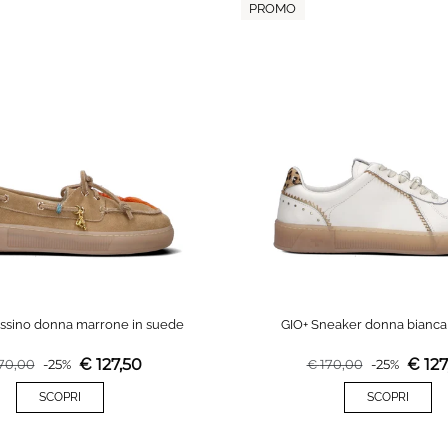
PROMO
ssino donna marrone in suede
GIO+ Sneaker donna bianca 
€
127,50
€
127
70,00
-
25
%
€
170,00
-
25
%
SCOPRI
SCOPRI