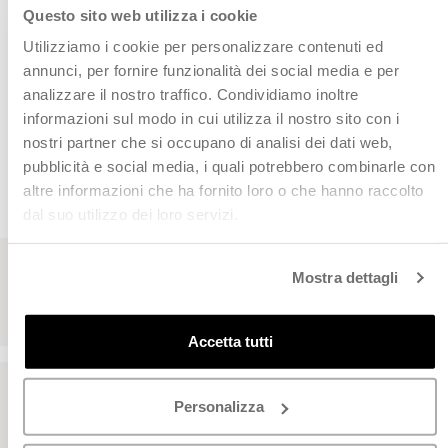
Questo sito web utilizza i cookie
Utilizziamo i cookie per personalizzare contenuti ed
Vedi anche:
annunci, per fornire funzionalità dei social media e per
analizzare il nostro traffico. Condividiamo inoltre
informazioni sul modo in cui utilizza il nostro sito con i
nostri partner che si occupano di analisi dei dati web,
CHI CI HA SCELTO
pubblicità e social media, i quali potrebbero combinarle con
altre informazioni che ha fornito loro o che hanno raccolto
Leggi le recensioni dei nostri clienti
dal suo utilizzo dei loro servizi.
Mostra dettagli
Accetta tutti
Personalizza
Siamo qui per te
Da Lunedì a Venerdì