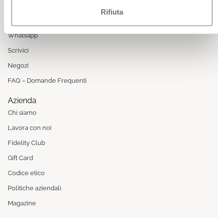
8:00 - 13:00 / 14:00 - 17:00 (festività escluse)
Rifiuta
Servizio clienti Online: 049 9344944
Whatsapp
Scrivici
Negozi
FAQ – Domande Frequenti
Azienda
Chi siamo
Lavora con noi
Fidelity Club
Gift Card
Codice etico
Politiche aziendali
Magazine