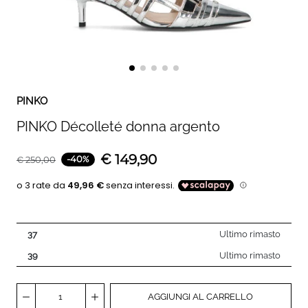
PINKO
PINKO Décolleté donna argento
€
149,90
-
40
%
€
250,00
37
Ultimo rimasto
39
Ultimo rimasto
AGGIUNGI AL CARRELLO