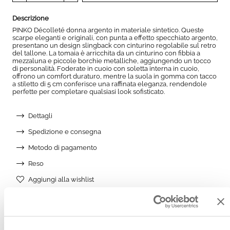
Descrizione
PINKO Décolleté donna argento in materiale sintetico. Queste
scarpe eleganti e originali, con punta a effetto specchiato argento,
presentano un design slingback con cinturino regolabile sul retro
del tallone. La tomaia è arricchita da un cinturino con fibbia a
mezzaluna e piccole borchie metalliche, aggiungendo un tocco
di personalità. Foderate in cuoio con soletta interna in cuoio,
offrono un comfort duraturo, mentre la suola in gomma con tacco
a stiletto di 5 cm conferisce una raffinata eleganza, rendendole
perfette per completare qualsiasi look sofisticato.
Dettagli
Spedizione e consegna
Metodo di pagamento
Reso
Aggiungi alla wishlist
AGGIUNGI ALLA WISHLIST
Potrebbe piacerti anche: