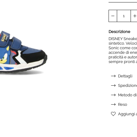
Descrizione
DISNEY Sneaker
sintetico. Velo
Sonic come com
accende di ener
praticità e auto
sempre pronti 
Dettagli
Spedizion
Metodo d
Reso
Aggiungi a
AGGIUN