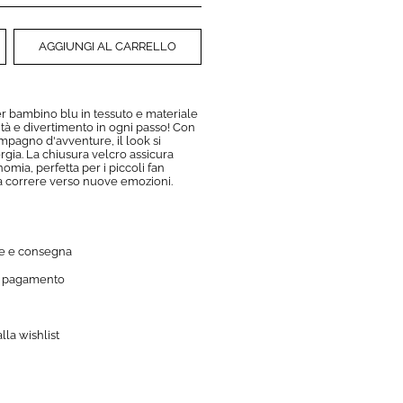
AGGIUNGI AL CARRELLO
 bambino blu in tessuto e materiale
cità e divertimento in ogni passo! Con
pagno d'avventure, il look si
gia. La chiusura velcro assicura
nomia, perfetta per i piccoli fan
a correre verso nuove emozioni.
e e consegna
i pagamento
lla wishlist
GI ALLA WISHLIST