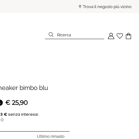
PAGA IN 3 RATE SENZA INTE
Trova il negozio più vicino
Ricerca
Il tuo account
Wishlist
Il tuo c
Ricerca
eaker bimbo blu
€
25,90
%
Ultimo rimasto