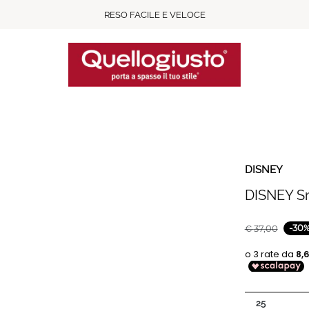
RESO FACILE E VELOCE
DISNEY
DISNEY Sn
-
30
€
37,00
25