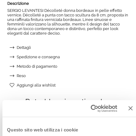
Descrizione
SERGIO LEVANTESI Décolleté donna bordeaux in pelle effetto
vernice. Décolleté a punta con tacco scultura da 8 cm, proposta in
una raffinata finitura verniciata bordeaux. Linee sinuose e
femminili valorizzano la silhouette, mentre il design del tacco
dona un tocco contemporaneo e distintivo, perfetto per look
eleganti dal carattere deciso.
Dettagli
Spedizione e consegna
Metodo di pagamento
Reso
Aggiungi alla wishlist
AGGIUNGI ALLA WISHLIST
Potrebbe piacerti anche:
Questo sito web utilizza i cookie
Vedi anche: