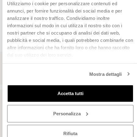
Utilizziamo i cookie per personalizzare contenuti ed
annunci, per fornire funzionalità dei social media e per
analizzare il nostro traffico. Condividiamo inoltre
informazioni sul modo in cui utilizza il nostro sito con i
CHI CI HA SCELTO
nostri partner che si occupano di analisi dei dati web,
Leggi le recensioni dei nostri clienti
pubblicità e social media, i quali potrebbero combinarle con
altre informazioni che ha fornito loro o che hanno raccolto
dal suo utilizzo dei loro servizi.
Mostra dettagli
Accetta tutti
Siamo qui per te
Personalizza
Da Lunedì a Venerdì
8:00 - 13:00 / 14:00 - 17:00 (festività escluse)
Servizio clienti Online: 049 9344944
Rifiuta