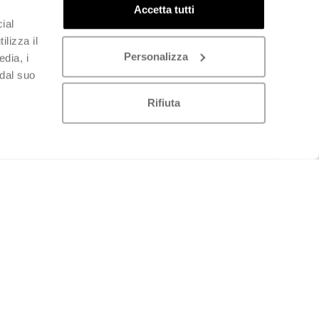
Accetta tutti
ial
ilizza il
Personalizza
edia, i
 dal suo
Rifiuta