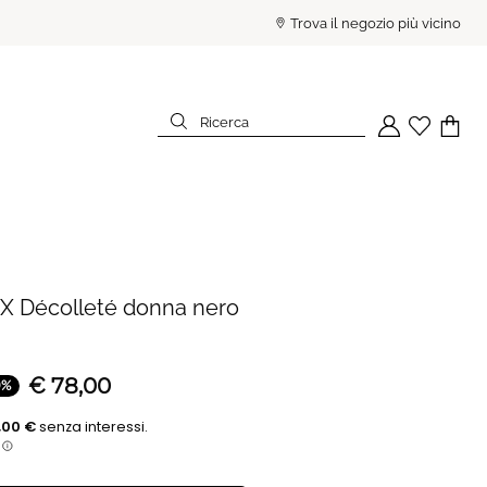
PAGA IN 3 RATE SENZA INTE
Trova il negozio più vicino
Ricerca
Il tuo account
Wishlist
Il tuo c
Ricerca
X Décolleté donna nero
€
78,00
0
%