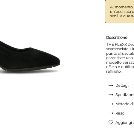
Al momento il
un'occhiata q
simili a quest
Descrizione
THE FLEXX Déco
scamosciata. L
punta affusolat
garantisce una 
modello versati
ufficio o outfit
raffinato.
Dettagli
Spedizion
Metodo d
Reso
Aggiungi a
AGGIUN