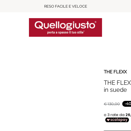
RESO FACILE E VELOCE
THE FLEXX
THE FLEX
in suede
-
4
€
130,00