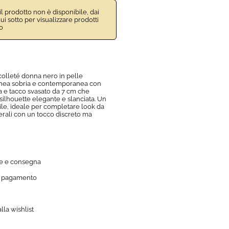
 prodotto non è disponibile, dai
ui sotto per visualizzare prodotti
o
lleté donna nero in pelle
inea sobria e contemporanea con
a e tacco svasato da 7 cm che
silhouette elegante e slanciata. Un
le, ideale per completare look da
 serali con un tocco discreto ma
e e consegna
i pagamento
lla wishlist
GI ALLA WISHLIST