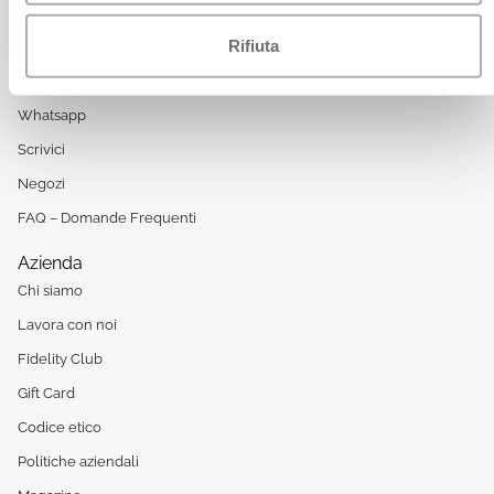
Siamo qui per te
Da Lunedì a Venerdì
Rifiuta
8:00 - 13:00 / 14:00 - 17:00 (festività escluse)
Servizio clienti Online: 049 9344944
Whatsapp
Scrivici
Negozi
FAQ – Domande Frequenti
Azienda
Chi siamo
Lavora con noi
Fidelity Club
Gift Card
Codice etico
Politiche aziendali