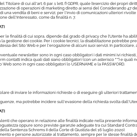
 Titolare di cui all'art. 6 par. 1 lett. f) GDPR, quale l’esercizio dei propri di
zzazione di operazioni di marketing diretto ai sensi del Considerando 47 del
i una vendita di beni e servizi, per l'invio di comunicazioni ulteriori rivolte 
ne dell'Interessato, come da finalità n. 7.
ATI
per le finalità di cui sopra, dipende dal grado di privacy che l’Utente ha abil
a gestione dei cookie. Per i cookie tecnici, la disabilitazione potrebbe pr
tessa del Sito Web e per l'erogazione di alcuni suoi servizi. In particolare, a
la eventuale newsletter sono in ogni caso obbligatori i dati minimi ivi richie
m contatti indica quali dati siano obbligatori (con un asterisco "*") e quali n
l Sito Web sono in ogni caso obbligatori lo USERNAME e la PASSWORD.
e di inviare le informazioni richieste o di eseguire gli ulteriori trattamenti r
uenze, ma potrebbe incidere sull'evasione della richiesta svolta dall'Utent
ATI
lenti che operano in relazione alle finalità indicate nella presente informativ
 adeguatezza oppure sono previste garanzie adeguate tra cui Standard Cont
della Sentenza Schrems II della Corte di Giustizia del 16 luglio 2020).
ento e persone autorizzate al trattamento, sempre per le stesse finalità del 