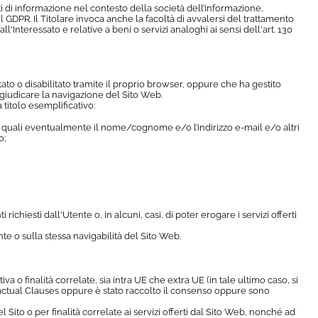
ritti di informazione nel contesto della società dell’informazione,
 GDPR. Il Titolare invoca anche la facoltà di avvalersi del trattamento
all'Interessato e relative a beni o servizi analoghi ai sensi dell'art. 130
itato o disabilitato tramite il proprio browser, oppure che ha gestito
egiudicare la navigazione del Sito Web.
 titolo esemplificativo:
sti, quali eventualmente il nome/cognome e/o l’indirizzo e-mail e/o altri
o;
ichiesti dall'Utente o, in alcuni, casi, di poter erogare i servizi offerti
e o sulla stessa navigabilità del Sito Web.
a o finalità correlate, sia intra UE che extra UE (in tale ultimo caso, si
ractual Clauses oppure è stato raccolto il consenso oppure sono
Sito o per finalità correlate ai servizi offerti dal Sito Web, nonché ad