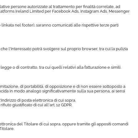
relative persone autorizzate al trattamento per finalità correlate, ad
Platforms Ireland Limited per Facebook Ads, Instagram Ads, Messenger
e linkata nel footer), saranno comunicati alle rispettive terze parti
che l'Interessato potrà svolgere sul proprio browser, tra cui la pulizia
egge o di contratto, tra cui quelli relativi alla fatturazione e simili.
o limitazione, di portabilità, di opposizione e di non essere sottoposto a
ncida in modo analogo significativamente sulla sua persona, ai sensi
’indirizzo di posta elettronica di cui sopra.
iuto giustificato di cui all'art. 12 GDPR.
ettronica del Titolare di cui sopra, oppure tramite gli appositi comandi
itolare.