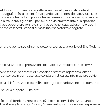
 footer. Il Titolare potrà trattare anche dati personali conferiti
grafici, fiscali e simili), dati particolari ai sensi dell'art. 9 GDPR, in
tarie, come anche da fonti pubbliche. Ad esempio, potrebbero provenire
ed altre tecnologie simili per cui si rinvia nuovamente alla specifica
dati potrebbero provenire da fonti pubbliche, quali ad esempio quelli
osamente osservati i canoni di massima riservatezza e segreto
 generale per lo svolgimento delle funzionalità proprie del Sito Web, la
ico ivi svolti e le prestazioni correlate di vendita di beni e servizi
kie tecnici, per motivi di rilevazione statistica aggregata, anche
o consenso; in ogni caso, alle condizioni di cui all'Informativa Cookie
chiesta di informazione e simili) e per ogni comunicazione e trattamento
 nel quale opera il Titolare;
cato, di fornitura, resa e simile) di beni o servizi, finalizzato anche
dice Privacy (d.lgs. 196/2003); l’interessato può in ogni caso esprimere