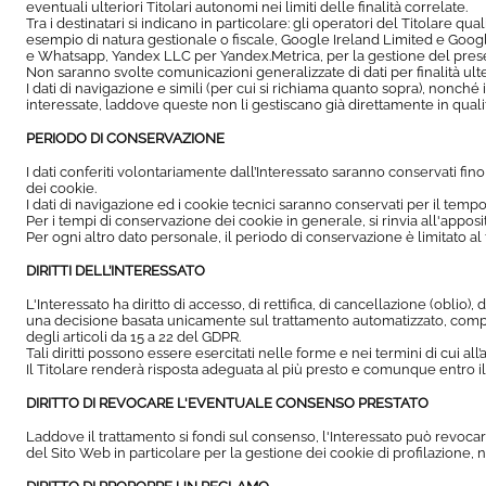
eventuali ulteriori Titolari autonomi nei limiti delle finalità correlate.
Tra i destinatari si indicano in particolare: gli operatori del Titolare qu
esempio di natura gestionale o fiscale, Google Ireland Limited e Go
e Whatsapp, Yandex LLC per Yandex.Metrica, per la gestione del presen
Non saranno svolte comunicazioni generalizzate di dati per finalità ulter
I dati di navigazione e simili (per cui si richiama quanto sopra), nonché i
interessate, laddove queste non li gestiscano già direttamente in qualità 
PERIODO DI CONSERVAZIONE
I dati conferiti volontariamente dall’Interessato saranno conservati fino
dei cookie.
I dati di navigazione ed i cookie tecnici saranno conservati per il tempo
Per i tempi di conservazione dei cookie in generale, si rinvia all'appos
Per ogni altro dato personale, il periodo di conservazione è limitato al ter
DIRITTI DELL’INTERESSATO
L'Interessato ha diritto di accesso, di rettifica, di cancellazione (oblio),
una decisione basata unicamente sul trattamento automatizzato, compres
degli articoli da 15 a 22 del GDPR.
Tali diritti possono essere esercitati nelle forme e nei termini di cui all
Il Titolare renderà risposta adeguata al più presto e comunque entro il ter
DIRITTO DI REVOCARE L'EVENTUALE CONSENSO PRESTATO
Laddove il trattamento si fondi sul consenso, l'Interessato può revocarlo
del Sito Web in particolare per la gestione dei cookie di profilazione