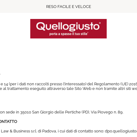
RESO FACILE E VELOCE
o) e 14 (per i dati non raccolti presso l’interessato) del Regolamento (UE) 2
al trattamento eseguito attraverso tale Sito Web e non tramite altri siti web
 con sede in 35010 San Giorgio delle Pertiche (PD), Via Piovego n. 89.
CONTATTO
w & Business s.r.l. di Padova, i cui dati di contatto sono: dpo.quellogiusto