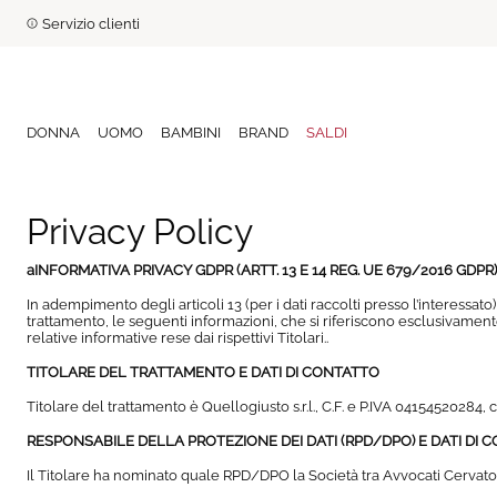
Servizio clienti
DONNA
UOMO
BAMBINI
BRAND
SALDI
Privacy Policy
aINFORMATIVA PRIVACY GDPR (ARTT. 13 E 14 REG. UE 679/2016 GDPR)
In adempimento degli articoli 13 (per i dati raccolti presso l’interessat
trattamento, le seguenti informazioni, che si riferiscono esclusivamente 
relative informative rese dai rispettivi Titolari..
TITOLARE DEL TRATTAMENTO E DATI DI CONTATTO
Titolare del trattamento è Quellogiusto s.r.l., C.F. e P.IVA 04154520284,
RESPONSABILE DELLA PROTEZIONE DEI DATI (RPD/DPO) E DATI DI 
Il Titolare ha nominato quale RPD/DPO la Società tra Avvocati Cervato La