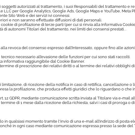
ali soggetti autorizzati al trattamento, i suoi Responsabili del trattamento e 
ogle LLC per Google Analytics, Google Ads, Google Maps e YouTube, Meta 
te Sito Web e dei servizi ivi connessi.
iori e non saranno effettuate diffusioni di dati personali.
 cookie di profilazione di terze parti (per cui si rinvia alla Informativa Cooki
di autonomi Titolari del trattamento, nei limiti dei consensi prestati. .
 alla revoca del consenso espresso dall’Interessato, oppure fino alle azioni 
 tecnico necessario all’evasione delle funzioni per cui sono stati raccolti.
ita informativa raggiungibile dal Cookie Banner.
mine di prescrizione dei relativi diritti o al termine dei relativi obblighi di l
 di limitazione, di ricezione della notifica in caso di rettifica, cancellazione 
a la profilazione, che produca effetti giuridici che lo riguardano o che i
’art. 12 GDPR, mediante comunicazione scritta inviata al Titolare via e-mail all
mine di 1 mese dalla ricezione della richiesta, salvi i casi di proroga o di rif
 in qualsiasi momento tramite l'invio di una e-mail all’indirizzo di posta el
, nonché in ogni caso mediante comunicazione espressa presso la sede del T