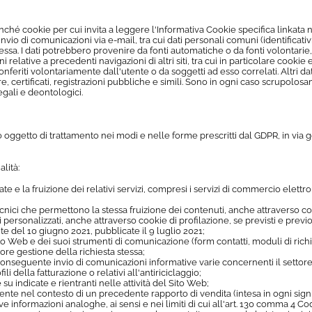
nché cookie per cui invita a leggere l'Informativa Cookie specifica linkata nel
o di comunicazioni via e-mail, tra cui dati personali comuni (identificativi, ana
ta stessa. I dati potrebbero provenire da fonti automatiche o da fonti volon
elative a precedenti navigazioni di altri siti, tra cui in particolare cookie 
conferiti volontariamente dall'utente o da soggetti ad esso correlati. Altri 
sure, certificati, registrazioni pubbliche e simili. Sono in ogni caso scrupol
egali e deontologici.
no oggetto di trattamento nei modi e nelle forme prescritti dal GDPR, in via
lità:
ate e la fruizione dei relativi servizi, compresi i servizi di commercio elettron
ecnici che permettono la stessa fruizione dei contenuti, anche attraverso coo
 personalizzati, anche attraverso cookie di profilazione, se previsti e previ
te del 10 giugno 2021, pubblicate il 9 luglio 2021;
 Sito Web e dei suoi strumenti di comunicazione (form contatti, moduli di ri
iore gestione della richiesta stessa;
 conseguente invio di comunicazioni informative varie concernenti il settore
li della fatturazione o relativi all'antiriciclaggio;
su indicate e rientranti nelle attività del Sito Web;
Utente nel contesto di un precedente rapporto di vendita (intesa in ogni signifi
e informazioni analoghe, ai sensi e nei limiti di cui all'art. 130 comma 4 Co