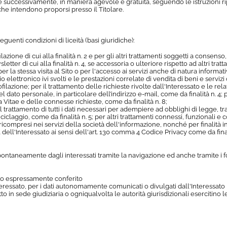
 che successivamente, in maniera agevole e gratuita, seguendo le istruzioni r
che intendono proporsi presso il Titolare.
seguenti condizioni di liceità (basi giuridiche):
lazione di cui alla finalità n. 2 e per gli altri trattamenti soggetti a consens
letter di cui alla finalità n. 4, se accessoria o ulteriore rispetto ad altri trat
 per la stessa visita al Sito o per l'accesso ai servizi anche di natura informa
 elettronico ivi svolti e le prestazioni correlate di vendita di beni e servizi
ofilazione; per il trattamento delle richieste rivolte dall'Interessato e le relati
dato personale, in particolare dell’indirizzo e-mail, come da finalità n. 4; 
a Vitae e delle connesse richieste, come da finalità n. 8;
 trattamento di tutti i dati necessari per adempiere ad obblighi di legge, tra c
iriciclaggio, come da finalità n. 5; per altri trattamenti connessi, funzionali e
enti ricompresi nei servizi della società dell'informazione, nonché per finalità 
 dell'Interessato ai sensi dell'art. 130 comma 4 Codice Privacy come da finalit
pontaneamente dagli interessati tramite la navigazione ed anche tramite i form
stato espressamente conferito
'interessato, per i dati autonomamente comunicati o divulgati dall'Interessato
itto in sede giudiziaria o ogniqualvolta le autorità giurisdizionali esercitino le