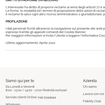
DIRITTO DI PROPORRE UN RECLAMO
L'Interessato ha diritto di proporre reclamo ai sensi degli articoli 77 e
Le forme, le modalità ed i termini di proposizione delle azioni di recla
Il reclamo fa salvo ogni altro ricorso amministrativo o giurisdizionale; p
PROFILAZIONE
I dati personali forniti attraverso la navigazione sul presente sito web
espresso tramite gli appositi comandi del Cookie Banner.
Per maggiori informazioni si invita l'Utente a leggere l'Informativa Cook
Ultimo aggiornamento: Aprile 2022
Siamo qui per te
Azienda
Da Lunedì a Venerdì
Chi siamo
8:00 - 13:00 / 14:00 - 17:00 (festività escluse)
Lavora con noi
Servizio clienti Online: 049 9344944
Fidelity Club
Whatsapp