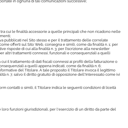
iportate in ognuna di tali comunicazioni successive;
o, tra cui le finalità accessorie a quelle principali che non ricadono nelle
tamenti;
tiva pubblicati nel Sito stesso e per il trattamento delle correlate
 come offerti sul Sito Web, consegna e simili, come da finalità n. 1; per
ve risposte di cui alla finalità n. 3; per l’iscrizione alla newsletter
per altri trattamenti connessi, funzionali e consequenziali a quelli
ui il trattamento di dati fiscali connessi ai profili della fatturazione o
 consequenziali a quelli appena indicati, come da finalità n. 6;
informative del Titolare. A tale proposito il Titolare invoca il legittimo
à n. 7, salvo il diritto gratuito di opposizione dell'Interessato come ivi
 contatti o simili, il Titolare indica le seguenti condizioni di liceità
 loro funzioni giurisdizionali, per l'esercizio di un diritto da parte del