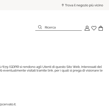
PAGA IN 3 RATE SENZA INTE
Trova il negozio più vicino
Ricerca
Il tuo account
Wishlist
Il tuo c
Ricerca
016/679 (GDPR) si rendono agli Utenti di questo Sito Web, Interessati del
 eventualmente visitati tramite link, per i quali si prega di visionare le
@cervato.it.