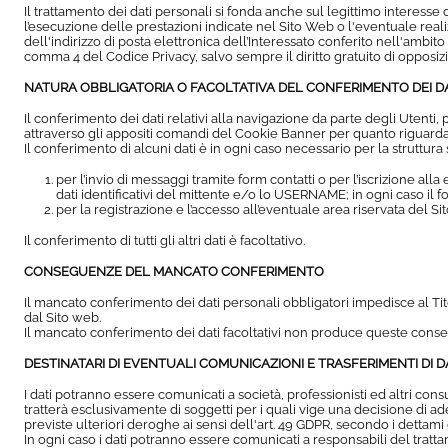
Il trattamento dei dati personali si fonda anche sul legittimo interesse del
l’esecuzione delle prestazioni indicate nel Sito Web o l'eventuale reali
dell'indirizzo di posta elettronica dell’Interessato conferito nell'ambito d
comma 4 del Codice Privacy, salvo sempre il diritto gratuito di opposizio
NATURA OBBLIGATORIA O FACOLTATIVA DEL CONFERIMENTO DEI D
Il conferimento dei dati relativi alla navigazione da parte degli Utenti, 
attraverso gli appositi comandi del Cookie Banner per quanto riguarda l
Il conferimento di alcuni dati è in ogni caso necessario per la struttura s
per l’invio di messaggi tramite form contatti o per l’iscrizione al
dati identificativi del mittente e/o lo USERNAME; in ogni caso il for
per la registrazione e l’accesso all’eventuale area riservata de
Il conferimento di tutti gli altri dati è facoltativo.
CONSEGUENZE DEL MANCATO CONFERIMENTO
Il mancato conferimento dei dati personali obbligatori impedisce al Titolar
dal Sito web.
Il mancato conferimento dei dati facoltativi non produce queste conseg
DESTINATARI DI EVENTUALI COMUNICAZIONI E TRASFERIMENTI DI D
I dati potranno essere comunicati a società, professionisti ed altri consu
tratterà esclusivamente di soggetti per i quali vige una decisione di
previste ulteriori deroghe ai sensi dell'art. 49 GDPR, secondo i dettami 
In ogni caso i dati potranno essere comunicati a responsabili del trattam