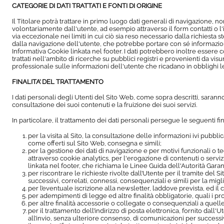
CATEGORIE DI DATI TRATTATI E FONTI DI ORIGINE
Il Titolare potrà trattare in primo luogo dati generali di navigazione, no
volontariamente dall'utente, ad esempio attraverso il form contatti o l'invi
via eccezionale nei limiti in cui ciò sia reso necessario dalla richies
dalla navigazione dell'utente, che potrebbe portare con sé informazioni r
Informativa Cookie linkata nel footer. I dati potrebbero inoltre essere 
trattati nell'ambito di ricerche su pubblici registri e provenienti da vi
professionale sulle informazioni dell'utente che ricadano in obblighi l
FINALITA’ DEL TRATTAMENTO
I dati personali degli Utenti del Sito Web, come sopra descritti, saran
consultazione dei suoi contenuti e la fruizione dei suoi servizi.
In particolare, il trattamento dei dati personali persegue le seguenti fina
per la visita al Sito, la consultazione delle informazioni ivi pubblic
come offerti sul Sito Web, consegna e simili;
per la gestione dei dati di navigazione e per motivi funzionali o t
attraverso cookie analytics, per l'erogazione di contenuti o servizi
linkata nel footer, che richiama le Linee Guida dell'Autorità Garan
per riscontrare le richieste rivolte dall’Utente per il tramite del
successivi, correlati, connessi, consequenziali e simili per la migl
per l’eventuale iscrizione alla newsletter, laddove prevista, ed il
per adempimenti di legge ed altre finalità obbligatorie, quali i profi
per altre finalità accessorie o collegate o consequenziali a quelle 
per il trattamento dell’indirizzo di posta elettronica, fornito dall'
all’invio, senza ulteriore consenso, di comunicazioni per successiv