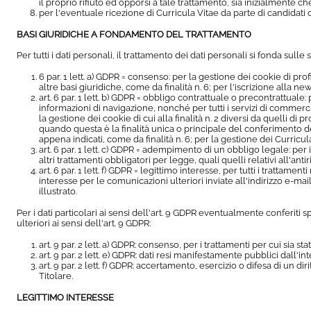
il proprio rifiuto ed opporsi a tale trattamento, sia inizialmente
per l'eventuale ricezione di Curricula Vitae da parte di candidati 
BASI GIURIDICHE A FONDAMENTO DEL TRATTAMENTO
Per tutti i dati personali, il trattamento dei dati personali si fonda sulle 
6 par. 1 lett. a) GDPR = consenso: per la gestione dei cookie di profi
altre basi giuridiche, come da finalità n. 6; per l'iscrizione alla news
art. 6 par. 1 lett. b) GDPR = obbligo contrattuale o precontrattuale:
informazioni di navigazione, nonché per tutti i servizi di commercio
la gestione dei cookie di cui alla finalità n. 2 diversi da quelli di pr
quando questa è la finalità unica o principale del conferimento del 
appena indicati, come da finalità n. 6; per la gestione dei Curricul
art. 6 par. 1 lett. c) GDPR = adempimento di un obbligo legale: per il
altri trattamenti obbligatori per legge, quali quelli relativi all'ant
art. 6 par. 1 lett. f) GDPR = legittimo interesse, per tutti i trattam
interesse per le comunicazioni ulteriori inviate all'indirizzo e-mail
illustrato.
Per i dati particolari ai sensi dell'art. 9 GDPR eventualmente conferiti s
ulteriori ai sensi dell'art. 9 GDPR:
art. 9 par. 2 lett. a) GDPR: consenso, per i trattamenti per cui sia 
art. 9 par. 2 lett. e) GDPR: dati resi manifestamente pubblici dall
art. 9 par. 2 lett. f) GDPR: accertamento, esercizio o difesa di un dir
Titolare.
LEGITTIMO INTERESSE