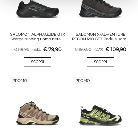
SALOMON ALPHAGLIDE GTX
SALOMON X-ADVENTURE
Scarpa running uomo nera in
RECON MID GTX Pedula uomo
gore-tex
nera in gore-tex
€
79,90
€
109,90
€
119,90
-
33
%
€
150,00
-
27
%
SCOPRI
SCOPRI
PROMO
PROMO