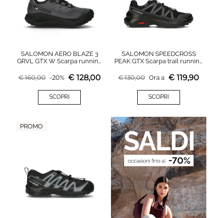
SALOMON AERO BLAZE 3
SALOMON SPEEDCROSS
GRVL GTX W Scarpa running
PEAK GTX Scarpa trail running
donna nera in gore-tex
uomo nera in gore-tex
€
128,00
€
119,90
€
160,00
-
20
%
€
130,00
Ora a
SCOPRI
SCOPRI
PROMO