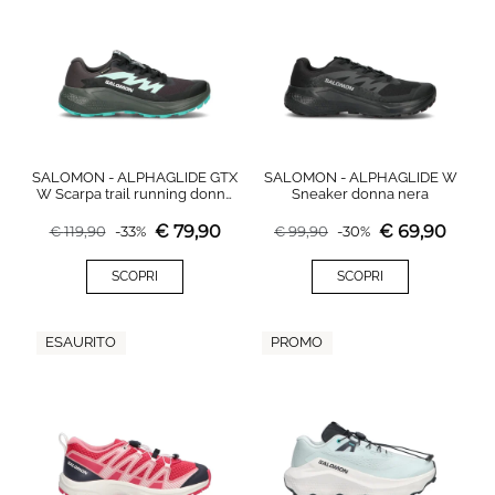
SALOMON - ALPHAGLIDE GTX
SALOMON - ALPHAGLIDE W
W Scarpa trail running donna
Sneaker donna nera
nera in gore-tex
€
79,90
€
69,90
€
119,90
-
33
%
€
99,90
-
30
%
SCOPRI
SCOPRI
ESAURITO
PROMO