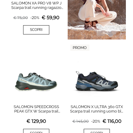
SALOMON XA PRO V8 WP J
Scarpa trail running ragazzo
nera
€
59,90
€
75,00
-
20
%
SCOPRI
PROMO
SALOMON SPEEDCROSS
SALOMON X ULTRA 360 GTX
PEAK GTX W Scarpa trail
Scarpa trail running uomo blu
running donna azzurra in
in gore-tex
gore-tex
€
129,90
€
116,00
€
145,00
-
20
%