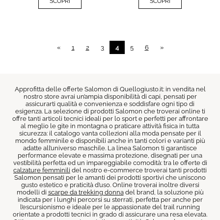
SCOPRI
SCOPRI
«
1
2
3
4
5
6
»
Approfitta delle offerte Salomon di Quellogiusto.it: in vendita nel
nostro store avrai un’ampia disponibilità di capi, pensati per
assicurarti qualità e convenienza e soddisfare ogni tipo di
esigenza. La selezione di prodotti Salomon che troverai online ti
offre tanti articoli tecnici ideali per lo sport e perfetti per affrontare
al meglio le gite in montagna o praticare attività fisica in tutta
sicurezza: il catalogo vanta collezioni alla moda pensate per il
mondo femminile e disponibili anche in tanti colori e varianti più
adatte all’universo maschile. La linea Salomon ti garantisce
performance elevate e massima protezione, disegnati per una
vestibilità perfetta ed un impareggiabile comodità: tra le offerte di
calzature femminili
del nostro e-commerce troverai tanti prodotti
Salomon pensati per le amanti dei prodotti sportivi che uniscono
gusto estetico e praticità d’uso. Online troverai inoltre diversi
modelli di
scarpe da trekking donna
del brand, la soluzione più
indicata per i lunghi percorsi su sterrati, perfetta per anche per
l’escursionismo e ideale per le appassionate del trail running
orientate a prodotti tecnici in grado di assicurare una resa elevata.