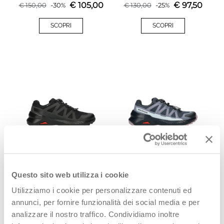
gore-tex
€
105,00
€
97,50
€
150,00
-
30
%
€
130,00
-
25
%
SCOPRI
SCOPRI
SALOMON SPEEDCROSS
SALOMON SPEEDCROSS
PEAK GTX Scarpa running
PEAK GTX W Scarpa running
uomo nero in gore-tex
donna blu in gore-tex
Questo sito web utilizza i cookie
€
129,90
€
129,90
Utilizziamo i cookie per personalizzare contenuti ed
SCOPRI
SCOPRI
annunci, per fornire funzionalità dei social media e per
analizzare il nostro traffico. Condividiamo inoltre