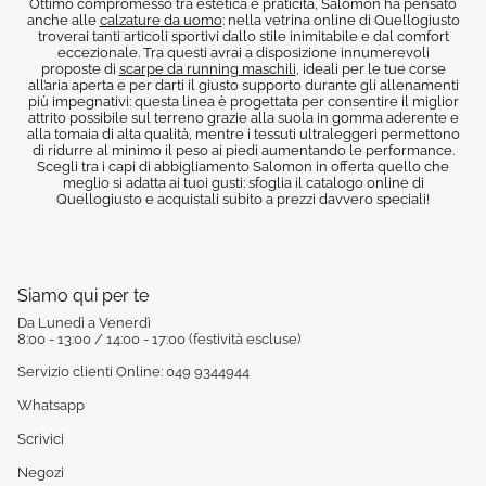
Ottimo compromesso tra estetica e praticità, Salomon ha pensato
anche alle
calzature da uomo
: nella vetrina online di Quellogiusto
troverai tanti articoli sportivi dallo stile inimitabile e dal comfort
eccezionale. Tra questi avrai a disposizione innumerevoli
proposte di
scarpe da running maschili
, ideali per le tue corse
all’aria aperta e per darti il giusto supporto durante gli allenamenti
più impegnativi: questa linea è progettata per consentire il miglior
attrito possibile sul terreno grazie alla suola in gomma aderente e
alla tomaia di alta qualità, mentre i tessuti ultraleggeri permettono
di ridurre al minimo il peso ai piedi aumentando le performance.
Scegli tra i capi di abbigliamento Salomon in offerta quello che
meglio si adatta ai tuoi gusti: sfoglia il catalogo online di
Quellogiusto e acquistali subito a prezzi davvero speciali!
Siamo qui per te
Da Lunedì a Venerdì
8:00 - 13:00 / 14:00 - 17:00 (festività escluse)
Servizio clienti Online: 049 9344944
Whatsapp
Scrivici
Negozi