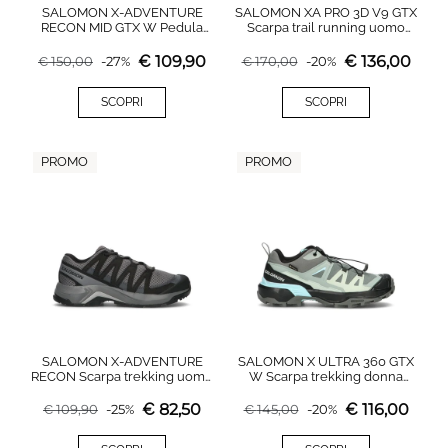
SALOMON X-ADVENTURE
SALOMON XA PRO 3D V9 GTX
RECON MID GTX W Pedula
Scarpa trail running uomo
donna beige in gore-tex
nera/verde in gore-tex
€
109,90
€
136,00
€
150,00
-
27
%
€
170,00
-
20
%
SCOPRI
SCOPRI
PROMO
PROMO
SALOMON X-ADVENTURE
SALOMON X ULTRA 360 GTX
RECON Scarpa trekking uomo
W Scarpa trekking donna
nera
azzurra in gore-tex
€
82,50
€
116,00
€
109,90
-
25
%
€
145,00
-
20
%