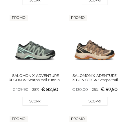
SCOPRI
SCOPRI
PROMO
PROMO
SALOMON X-ADVENTURE
SALOMON X-ADENTURE
RECON W Scarpa trail running
RECON GTX W Scarpa trail
donna verde
running donna marrone in
gore-tex
€
82,50
€
97,50
€
109,90
-
25
%
€
130,00
-
25
%
SCOPRI
SCOPRI
PROMO
PROMO