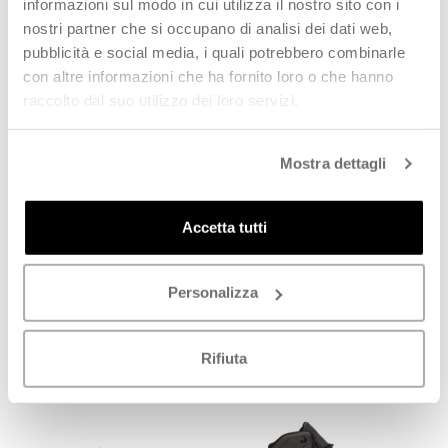
informazioni sul modo in cui utilizza il nostro sito con i
PROMO
PROMO
nostri partner che si occupano di analisi dei dati web,
pubblicità e social media, i quali potrebbero combinarle
con altre informazioni che ha fornito loro o che hanno
raccolto dal suo utilizzo dei loro servizi.
Mostra dettagli
SALOMON XA PRO 3D V9
SALOMON SPEEDCROSS WP
Accetta tutti
Scarpa trail running donna
J Scarpa running ragazzo
azzurra in gore-tex
azzurra
€
105,00
€
63,00
€
150,00
-
30
%
€
90,00
-
30
%
Personalizza
SCOPRI
SCOPRI
Rifiuta
PROMO
PROMO