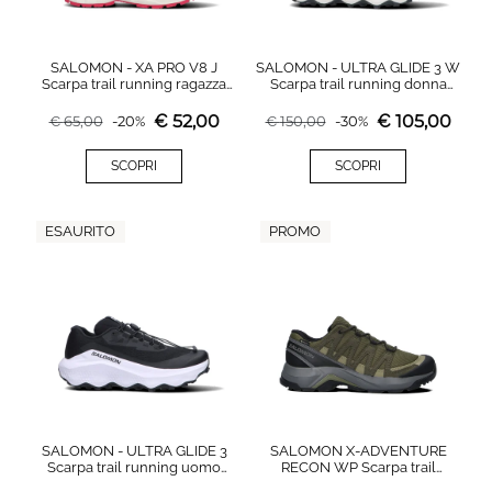
SALOMON - XA PRO V8 J
SALOMON - ULTRA GLIDE 3 W
Scarpa trail running ragazza
Scarpa trail running donna
rossa
acquamarina
€
52,00
€
105,00
€
65,00
-
20
%
€
150,00
-
30
%
SCOPRI
SCOPRI
ESAURITO
PROMO
SALOMON - ULTRA GLIDE 3
SALOMON X-ADVENTURE
Scarpa trail running uomo
RECON WP Scarpa trail
nera/bianca
running uomo militare in