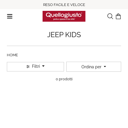
RESO FACILE E VELOCE
Ricerca
Il tuo c
JEEP KIDS
HOME
Filtri
Ordina per
0 prodotti