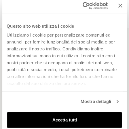
TORNA ALLA HOME
Questo sito web utilizza i cookie
Utilizziamo i cookie per personalizzare contenuti ed
annunci, per fornire funzionalità dei social media e per
analizzare il nostro traffico. Condividiamo inoltre
informazioni sul modo in cui utilizza il nostro sito con i
Siamo qui per te
nostri partner che si occupano di analisi dei dati web,
Da Lunedì a Venerdì
pubblicità e social media, i quali potrebbero combinarle
8:00 - 13:00 / 14:00 - 17:00 (festività escluse)
con altre informazioni che ha fornito loro o che hanno
Servizio clienti Online: 049 9344944
raccolto dal suo utilizzo dei loro servizi.
Whatsapp
Scrivici
Mostra dettagli
Negozi
FAQ – Domande Frequenti
Accetta tutti
Azienda