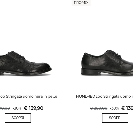
PROMO
0 Stringata uomo nera in pelle
HUNDRED 100 Stringata uomo ne
€
139,90
€
13
00,00
-
30
%
€
200,00
-
30
%
SCOPRI
SCOPRI