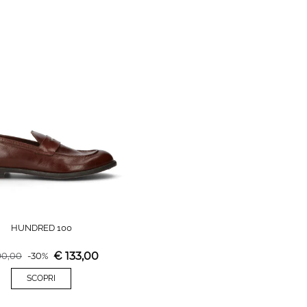
HUNDRED 100
€
133,00
90,00
-
30
%
SCOPRI