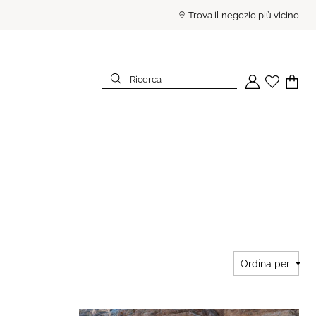
PAGA IN 3 RATE SENZA INTE
Trova il negozio più vicino
Ricerca
Il tuo account
Wishlist
Il tuo c
Ricerca
Ordina per