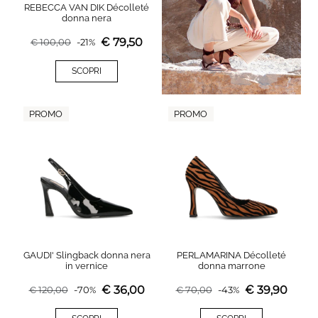
REBECCA VAN DIK Décolleté
donna nera
€
79,50
€
100,00
-
21
%
SCOPRI
PROMO
PROMO
GAUDI' Slingback donna nera
PERLAMARINA Décolleté
in vernice
donna marrone
€
36,00
€
39,90
€
120,00
-
70
%
€
70,00
-
43
%