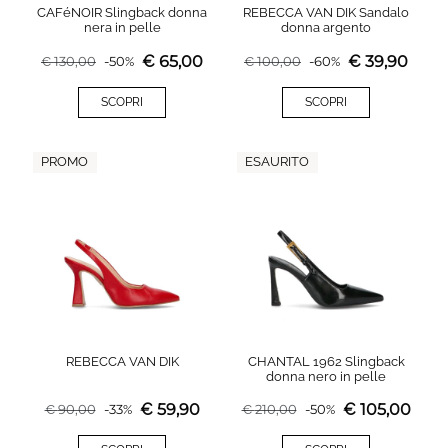
CAFéNOIR Slingback donna
REBECCA VAN DIK Sandalo
nera in pelle
donna argento
€
65,00
€
39,90
€
130,00
-
50
%
€
100,00
-
60
%
SCOPRI
SCOPRI
PROMO
ESAURITO
REBECCA VAN DIK
CHANTAL 1962 Slingback
donna nero in pelle
€
59,90
€
105,00
€
90,00
-
33
%
€
210,00
-
50
%