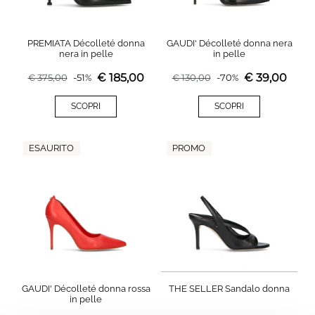
PREMIATA Décolleté donna
GAUDI' Décolleté donna nera
nera in pelle
in pelle
€
185,00
€
39,00
€
375,00
-
51
%
€
130,00
-
70
%
SCOPRI
SCOPRI
ESAURITO
PROMO
GAUDI' Décolleté donna rossa
THE SELLER Sandalo donna
in pelle