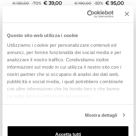
€
39,00
€
95,00
€
130,00
-
70
%
€
190,00
-
50
%
SCOPRI
SCOPRI
PROMO
PROMO
Questo sito web utilizza i cookie
Utilizziamo i cookie per personalizzare contenuti ed
annunci, per fornire funzionalità dei social media e per
analizzare il nostro traffico. Condividiamo inoltre
informazioni sul modo in cui utilizza il nostro sito con i
nostri partner che si occupano di analisi dei dati web,
pubblicità e social media, i quali potrebbero combinarle
con altre informazioni che ha fornito loro o che hanno
REBECCA VAN DIK Sandalo
CAFéNOIR Décolleté donna
raccolto dal suo utilizzo dei loro servizi.
donna rosso
nude in pelle
€
19,90
€
65,00
€
90,00
-
78
%
€
130,00
-
50
%
Mostra dettagli
SCOPRI
SCOPRI
Accetta tutti