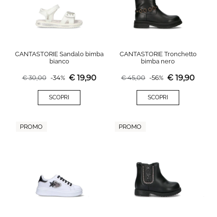
CANTASTORIE Sandalo bimba
CANTASTORIE Tronchetto
bianco
bimba nero
€
19,90
€
19,90
€
30,00
-
34
%
€
45,00
-
56
%
SCOPRI
SCOPRI
PROMO
PROMO