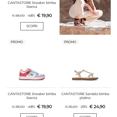
CANTASTORIE Sneaker bimba
bianca
€
19,90
€
38,00
-
48
%
SCOPRI
PROMO
PROMO
CANTASTORIE Sneaker bimba
CANTASTORIE Sandalo bimba
bianca
platino
€
19,90
€
24,90
€
38,00
-
48
%
€
35,00
-
29
%