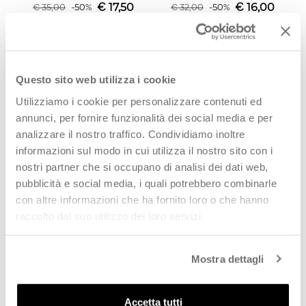
€
17,50
€
16,00
€
35,00
-
50
%
€
32,00
-
50
%
SCOPRI
SCOPRI
PROMO
PROMO
Questo sito web utilizza i cookie
Utilizziamo i cookie per personalizzare contenuti ed
annunci, per fornire funzionalità dei social media e per
analizzare il nostro traffico. Condividiamo inoltre
informazioni sul modo in cui utilizza il nostro sito con i
nostri partner che si occupano di analisi dei dati web,
pubblicità e social media, i quali potrebbero combinarle
con altre informazioni che ha fornito loro o che hanno
CANTASTORIE Sneaker bimba
CANTASTORIE Sneaker bimba
raccolto dal suo utilizzo dei loro servizi.
bianca
bianca
€
16,00
€
16,00
€
32,00
-
50
%
€
32,00
-
50
%
Mostra dettagli
SCOPRI
SCOPRI
Accetta tutti