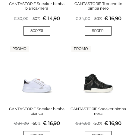
CANTASTORIE Sneaker bimba
CANTASTORIE Tronchetto
bianca/nera
bimba nero
€
14,90
€
16,90
€
30,00
-
50
%
€
34,00
-
50
%
SCOPRI
SCOPRI
PROMO
PROMO
CANTASTORIE Sneaker bimba
CANTASTORIE Sneaker bimba
bianca
nera
€
16,90
€
16,90
€
34,00
-
50
%
€
34,00
-
50
%