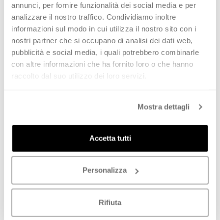
annunci, per fornire funzionalità dei social media e per
analizzare il nostro traffico. Condividiamo inoltre
informazioni sul modo in cui utilizza il nostro sito con i
nostri partner che si occupano di analisi dei dati web,
pubblicità e social media, i quali potrebbero combinarle
con altre informazioni che ha fornito loro o che hanno
raccolto dal suo utilizzo dei loro servizi.
BIRKENSTOCK - TAORMINA
NATURAL WORLD
Mostra dettagli
KIDS BS Sandalo bimba rosa
€
70,00
€
29,00
Accetta tutti
SCOPRI
SCOPRI
Personalizza
PROMO
Rifiuta