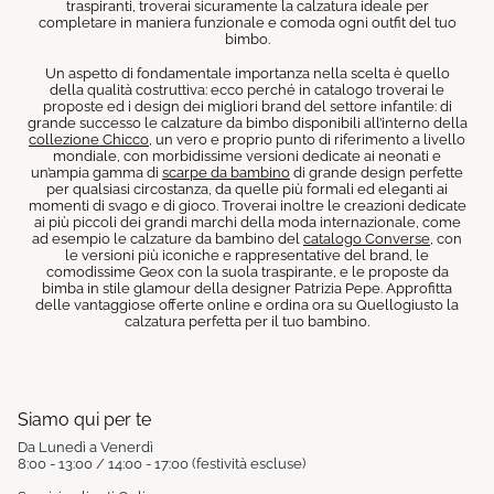
traspiranti, troverai sicuramente la calzatura ideale per
completare in maniera funzionale e comoda ogni outfit del tuo
bimbo.
Un aspetto di fondamentale importanza nella scelta è quello
della qualità costruttiva: ecco perché in catalogo troverai le
proposte ed i design dei migliori brand del settore infantile: di
grande successo le calzature da bimbo disponibili all’interno della
collezione Chicco
, un vero e proprio punto di riferimento a livello
mondiale, con morbidissime versioni dedicate ai neonati e
un’ampia gamma di
scarpe da bambino
di grande design perfette
per qualsiasi circostanza, da quelle più formali ed eleganti ai
momenti di svago e di gioco. Troverai inoltre le creazioni dedicate
ai più piccoli dei grandi marchi della moda internazionale, come
ad esempio le calzature da bambino del
catalogo Converse
, con
le versioni più iconiche e rappresentative del brand, le
comodissime Geox con la suola traspirante, e le proposte da
bimba in stile glamour della designer Patrizia Pepe. Approfitta
delle vantaggiose offerte online e ordina ora su Quellogiusto la
calzatura perfetta per il tuo bambino.
Siamo qui per te
Da Lunedì a Venerdì
8:00 - 13:00 / 14:00 - 17:00 (festività escluse)