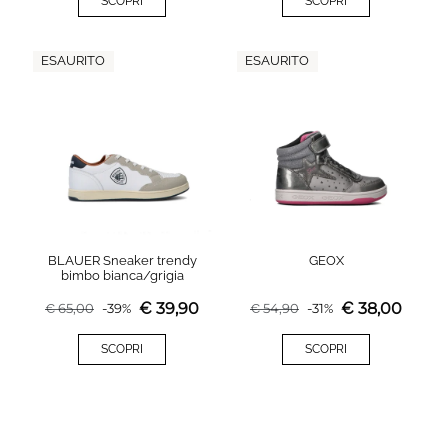
SCOPRI
SCOPRI
ESAURITO
ESAURITO
BLAUER Sneaker trendy
GEOX
bimbo bianca/grigia
€
39,90
€
38,00
€
65,00
-
39
%
€
54,90
-
31
%
SCOPRI
SCOPRI