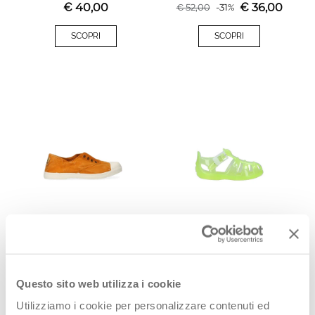
€
40,00
€
36,00
€
52,00
-
31
%
SCOPRI
SCOPRI
NATURAL WORLD
CHICCO Sandalo bimbo lime
€
29,00
€
17,99
SCOPRI
SCOPRI
Questo sito web utilizza i cookie
Utilizziamo i cookie per personalizzare contenuti ed