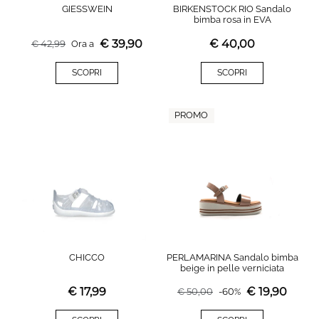
GIESSWEIN
BIRKENSTOCK RIO Sandalo
bimba rosa in EVA
€
39,90
€
40,00
€
42,99
Ora a
SCOPRI
SCOPRI
PROMO
CHICCO
PERLAMARINA Sandalo bimba
beige in pelle verniciata
€
17,99
€
19,90
€
50,00
-
60
%