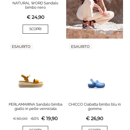
NATURAL WORD Sandalo
bimbo nero
€
24,90
SCOPRI
ESAURITO
ESAURITO
PERLAMARINA Sandalo bimba
CHICCO Ciabatta bimbo blu in
giallo in pelle verniciata
gomma
€
19,90
€
26,90
€
50,00
-
60
%