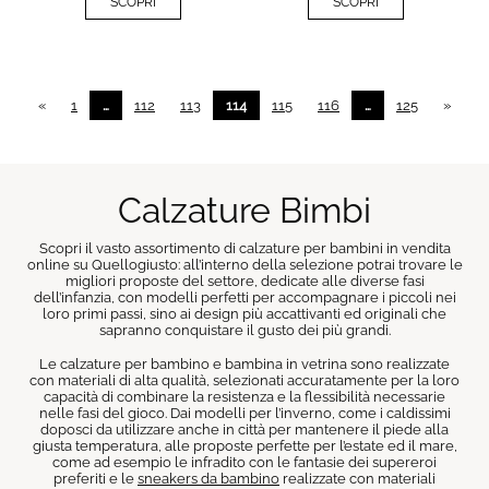
SCOPRI
SCOPRI
«
1
…
112
113
114
115
116
…
125
»
Calzature Bimbi
Scopri il vasto assortimento di calzature per bambini in vendita
online su Quellogiusto: all’interno della selezione potrai trovare le
migliori proposte del settore, dedicate alle diverse fasi
dell’infanzia, con modelli perfetti per accompagnare i piccoli nei
loro primi passi, sino ai design più accattivanti ed originali che
sapranno conquistare il gusto dei più grandi.
Le calzature per bambino e bambina in vetrina sono realizzate
con materiali di alta qualità, selezionati accuratamente per la loro
capacità di combinare la resistenza e la flessibilità necessarie
nelle fasi del gioco. Dai modelli per l’inverno, come i caldissimi
doposci da utilizzare anche in città per mantenere il piede alla
giusta temperatura, alle proposte perfette per l’estate ed il mare,
come ad esempio le infradito con le fantasie dei supereroi
preferiti e le
sneakers da bambino
realizzate con materiali