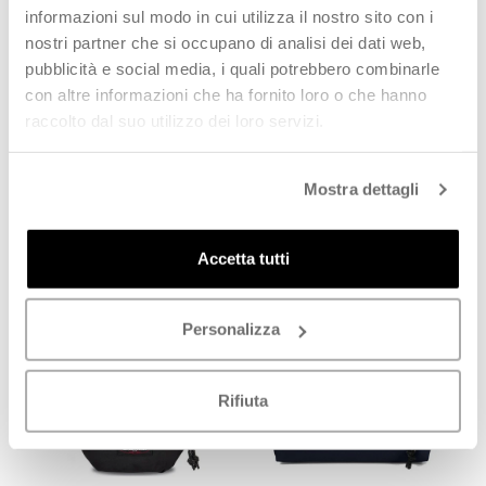
informazioni sul modo in cui utilizza il nostro sito con i
nostri partner che si occupano di analisi dei dati web,
pubblicità e social media, i quali potrebbero combinarle
con altre informazioni che ha fornito loro o che hanno
raccolto dal suo utilizzo dei loro servizi.
EASTPAK - Zaino 'Padded
EASTPAK - Zaino 'Orbit XS'
Pak'r'' classico denim blu
misura piccola nero denim
Mostra dettagli
€
38,50
€
31,50
€
55,00
-
30
%
€
45,00
-
30
%
Accetta tutti
SCOPRI
SCOPRI
PROMO
Personalizza
Rifiuta