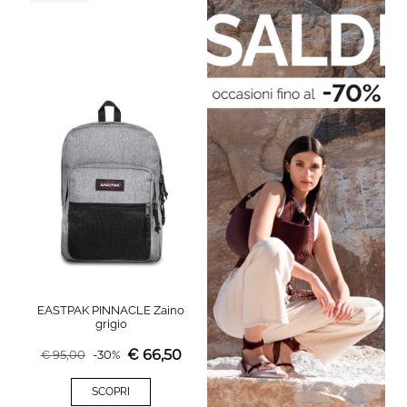
EASTPAK PINNACLE Zaino
grigio
€
66,50
€
95,00
-
30
%
SCOPRI