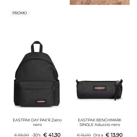
PROMO
EASTPAK DAY PAK'R Zaino
EASTPAK BENCHMARK
nero
SINGLE Astuccio nero
€
41,30
€
13,90
€
59,00
-
30
%
€
15,00
Ora a