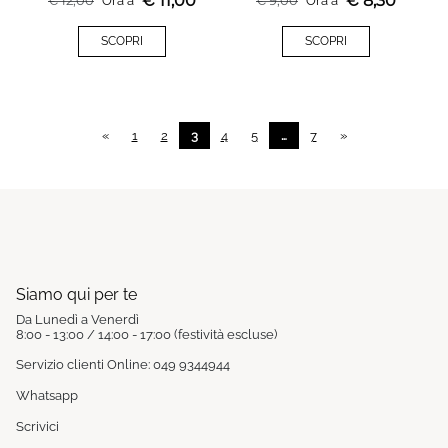
€
11,00
€
8,30
€
12,00
Ora a
€
9,00
Ora a
SCOPRI
SCOPRI
«
1
2
3
4
5
…
7
»
Siamo qui per te
Da Lunedì a Venerdì
8:00 - 13:00 / 14:00 - 17:00 (festività escluse)
Servizio clienti Online: 049 9344944
Whatsapp
Scrivici