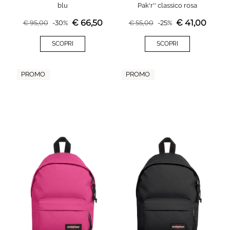
blu
Pak'r'' classico rosa
€
66,50
€
41,00
€
95,00
-
30
%
€
55,00
-
25
%
SCOPRI
SCOPRI
PROMO
PROMO