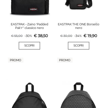
EASTPAK - Zaino 'Padded
EASTPAK THE ONE Borsello
Pak'r'' classico nero
nero
€
38,50
€
19,90
€
55,00
-
30
%
€
30,00
-
34
%
SCOPRI
SCOPRI
PROMO
PROMO