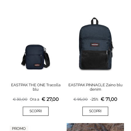
EASTPAK THE ONE Tracolla
EASTPAK PINNACLE Zaino blu
blu
denim
€
27,00
€
71,00
€
30,00
Ora a
€
95,00
-
25
%
SCOPRI
SCOPRI
PROMO