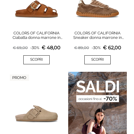
COLORS OF CALIFORNIA
COLORS OF CALIFORNIA
Ciabatta donna marrone in
Sneaker donna marrone in
suede
suede
€
48,00
€
62,00
€
69,00
-
30
%
€
89,00
-
30
%
SCOPRI
SCOPRI
PROMO