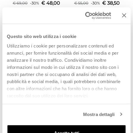
€
48,00
€
38,50
€
69,00
-
30
%
€
55,00
-
30
%
SCOPRI
SCOPRI
PROMO
PROMO
Questo sito web utilizza i cookie
Utilizziamo i cookie per personalizzare contenuti ed
annunci, per fornire funzionalità dei social media e per
analizzare il nostro traffico. Condividiamo inoltre
informazioni sul modo in cui utilizza il nostro sito con i
nostri partner che si occupano di analisi dei dati web,
pubblicità e social media, i quali potrebbero combinarle
con altre informazioni che ha fornito loro o che hanno
COLORS OF CALIFORNIA
COLORS OF CALIFORNIA
raccolto dal suo utilizzo dei loro servizi.
Ciabatta donna marrone in
Sabot donna mud in suede
suede
€
39,90
€
55,00
€
59,00
-
32
%
€
79,00
-
30
%
Mostra dettagli
SCOPRI
SCOPRI