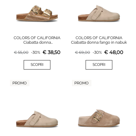
COLORS OF CALIFORNIA
COLORS OF CALIFORNIA
Ciabatta donna
Ciabatta donna fango in nabuk
beige/marrone
€
38,50
€
48,00
€
55,00
-
30
%
€
69,00
-
30
%
SCOPRI
SCOPRI
PROMO
PROMO