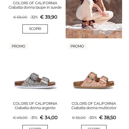
COLORS OF CALIFORNIA
Ciabatta donna taupe in suede
€
39,90
€
59,00
-
32
%
SCOPRI
PROMO
PROMO
COLORS OF CALIFORNIA
COLORS OF CALIFORNIA
Ciabatta donna argento
Ciabatta donna multicolor
€
34,00
€
38,50
€
49,00
-
31
%
€
55,00
-
30
%