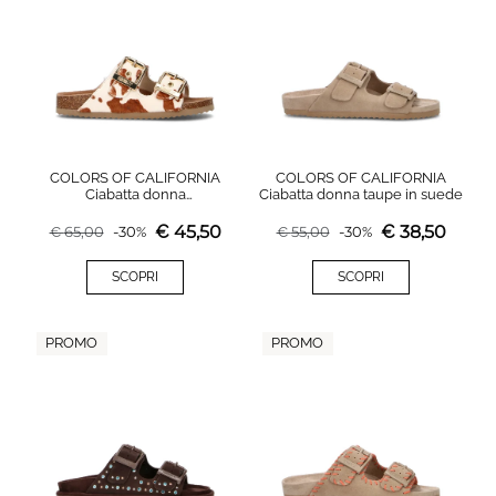
COLORS OF CALIFORNIA
COLORS OF CALIFORNIA
Ciabatta donna
Ciabatta donna taupe in suede
bianca/marrone in suede
€
45,50
€
38,50
€
65,00
-
30
%
€
55,00
-
30
%
SCOPRI
SCOPRI
PROMO
PROMO