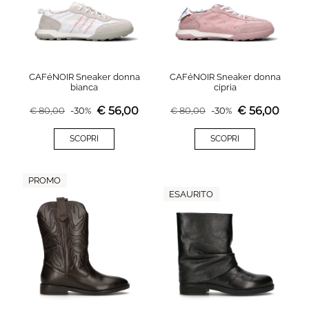
CAFéNOIR Sneaker donna
CAFéNOIR Sneaker donna
bianca
cipria
€
56,00
€
56,00
€
80,00
-
30
%
€
80,00
-
30
%
SCOPRI
SCOPRI
PROMO
ESAURITO