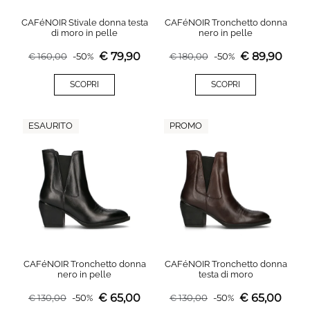
CAFéNOIR Stivale donna testa
CAFéNOIR Tronchetto donna
di moro in pelle
nero in pelle
€
79,90
€
89,90
€
160,00
-
50
%
€
180,00
-
50
%
SCOPRI
SCOPRI
ESAURITO
PROMO
CAFéNOIR Tronchetto donna
CAFéNOIR Tronchetto donna
nero in pelle
testa di moro
€
65,00
€
65,00
€
130,00
-
50
%
€
130,00
-
50
%