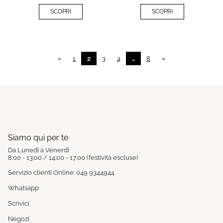
SCOPRI
SCOPRI
«
1
2
3
4
…
8
»
Siamo qui per te
Da Lunedì a Venerdì
8:00 - 13:00 / 14:00 - 17:00 (festività escluse)
Servizio clienti Online: 049 9344944
Whatsapp
Scrivici
Negozi