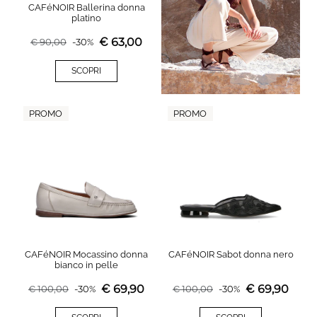
CAFéNOIR Ballerina donna
platino
€
63,00
€
90,00
-
30
%
SCOPRI
PROMO
PROMO
CAFéNOIR Mocassino donna
CAFéNOIR Sabot donna nero
bianco in pelle
€
69,90
€
69,90
€
100,00
-
30
%
€
100,00
-
30
%