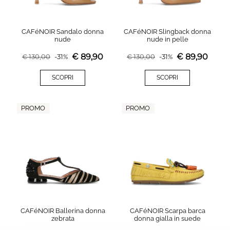
CAFéNOIR Sandalo donna
CAFéNOIR Slingback donna
nude
nude in pelle
€
89,90
€
89,90
€
130,00
-
31
%
€
130,00
-
31
%
SCOPRI
SCOPRI
PROMO
PROMO
CAFéNOIR Ballerina donna
CAFéNOIR Scarpa barca
zebrata
donna gialla in suede