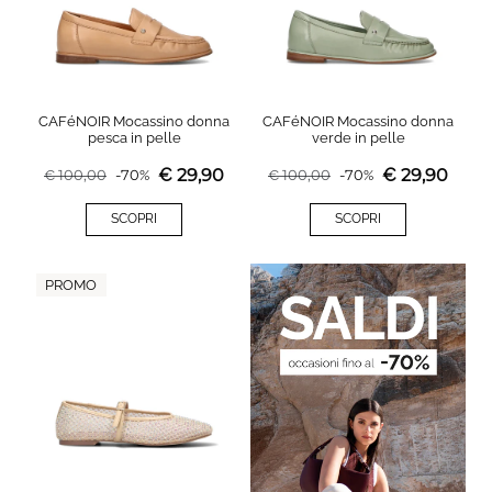
CAFéNOIR Mocassino donna
CAFéNOIR Mocassino donna
pesca in pelle
verde in pelle
€
29,90
€
29,90
€
100,00
-
70
%
€
100,00
-
70
%
SCOPRI
SCOPRI
PROMO