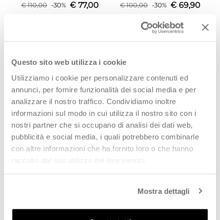
€
77,00
€
69,90
€
110,00
-
30
%
€
100,00
-
30
%
SCOPRI
SCOPRI
PROMO
PROMO
Questo sito web utilizza i cookie
Utilizziamo i cookie per personalizzare contenuti ed
annunci, per fornire funzionalità dei social media e per
analizzare il nostro traffico. Condividiamo inoltre
informazioni sul modo in cui utilizza il nostro sito con i
nostri partner che si occupano di analisi dei dati web,
pubblicità e social media, i quali potrebbero combinarle
con altre informazioni che ha fornito loro o che hanno
CAFéNOIR Sneaker donna
CAFéNOIR Sneaker donna
raccolto dal suo utilizzo dei loro servizi.
bianca in pelle
nera
€
69,90
€
56,00
€
100,00
-
30
%
€
80,00
-
30
%
Mostra dettagli
SCOPRI
SCOPRI